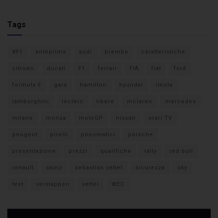
Tags
#F1
anteprima
audi
brembo
caratteristiche
citroen
ducati
F1
ferrari
FIA
fiat
ford
formula E
gara
hamilton
hyundai
imola
lamborghini
leclerc
libere
mclaren
mercedes
milano
monza
motoGP
nissan
orari TV
peugeot
pirelli
pneumatici
porsche
presentazione
prezzi
qualifiche
rally
red bull
renault
sainz
sebastian vettel
sicurezza
sky
test
verstappen
vettel
WEC