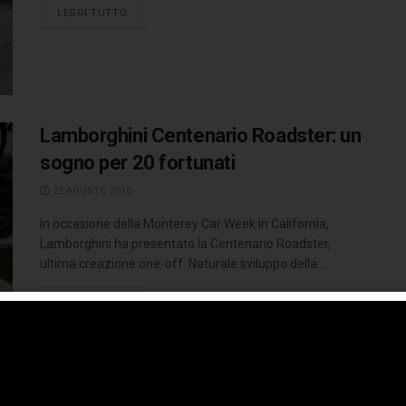
LEGGI TUTTO
Lamborghini Centenario Roadster: un
sogno per 20 fortunati
22 AGOSTO 2016
In occasione della Monterey Car Week in California,
Lamborghini ha presentato la Centenario Roadster,
ultima creazione one-off. Naturale sviluppo della ...
LEGGI TUTTO
Ordinabile la Audi RS 6 Avant