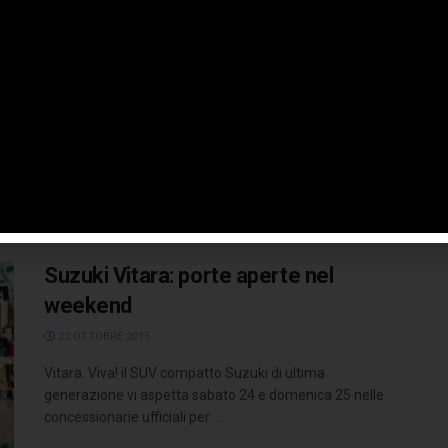
performance
19 NOVEMBRE 2015
È iniziata in questi giorni la fase di prevendita della nuova
Audi RS 6 Avant performance, la più potente variante ...
LEGGI TUTTO
Suzuki Vitara: porte aperte nel
weekend
22 OTTOBRE 2015
Vitara. Viva! il SUV compatto Suzuki di ultima
generazione vi aspetta sabato 24 e domenica 25 nelle
concessionarie ufficiali per ...