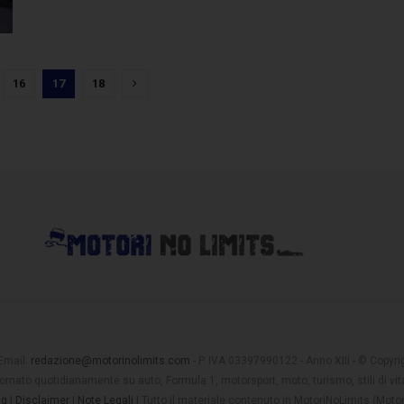
16
17
18
 Email:
redazione@motorinolimits.com
- P. IVA 03397990122 - Anno XIII - © Copyrigh
rnato quotidianamente su auto, Formula 1, motorsport, moto, turismo, stili di vita
ng
|
Disclaimer
|
Note Legali
| Tutto il materiale contenuto in MotoriNoLimits (Mot