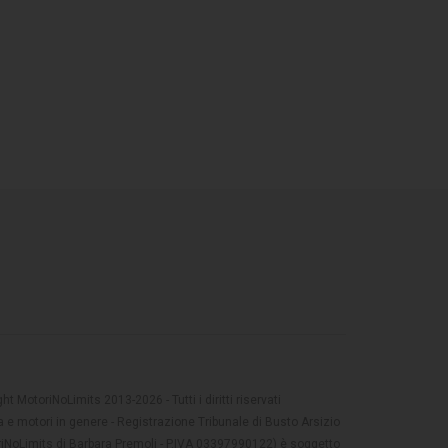
t MotoriNoLimits 2013-2026 - Tutti i diritti riservati
 e motori in genere - Registrazione Tribunale di Busto Arsizio
oriNoLimits di Barbara Premoli - P.IVA 03397990122) è soggetto