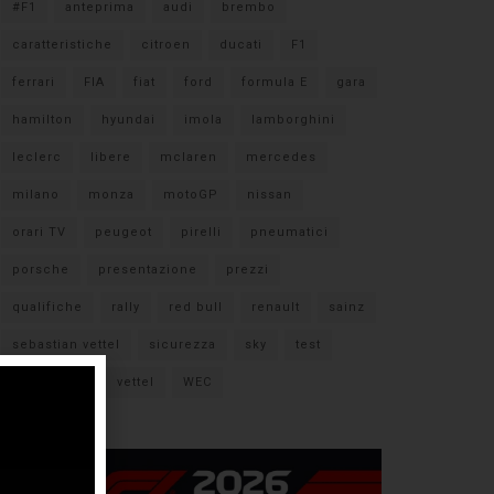
#F1
anteprima
audi
brembo
caratteristiche
citroen
ducati
F1
ferrari
FIA
fiat
ford
formula E
gara
hamilton
hyundai
imola
lamborghini
leclerc
libere
mclaren
mercedes
milano
monza
motoGP
nissan
orari TV
peugeot
pirelli
pneumatici
porsche
presentazione
prezzi
qualifiche
rally
red bull
renault
sainz
sebastian vettel
sicurezza
sky
test
verstappen
vettel
WEC