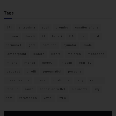
Tags
#F1
anteprima
audi
brembo
caratteristiche
citroen
ducati
F1
ferrari
FIA
fiat
ford
formula E
gara
hamilton
hyundai
imola
lamborghini
leclerc
libere
mclaren
mercedes
milano
monza
motoGP
nissan
orari TV
peugeot
pirelli
pneumatici
porsche
presentazione
prezzi
qualifiche
rally
red bull
renault
sainz
sebastian vettel
sicurezza
sky
test
verstappen
vettel
WEC