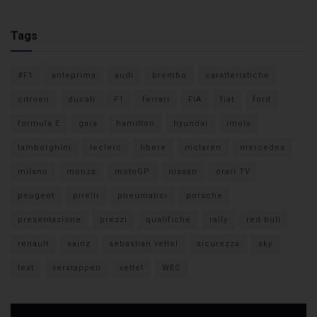
Tags
#F1
anteprima
audi
brembo
caratteristiche
citroen
ducati
F1
ferrari
FIA
fiat
ford
formula E
gara
hamilton
hyundai
imola
lamborghini
leclerc
libere
mclaren
mercedes
milano
monza
motoGP
nissan
orari TV
peugeot
pirelli
pneumatici
porsche
presentazione
prezzi
qualifiche
rally
red bull
renault
sainz
sebastian vettel
sicurezza
sky
test
verstappen
vettel
WEC