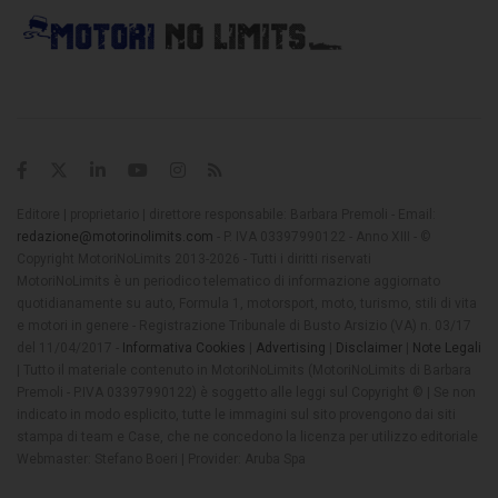
Editore | proprietario | direttore responsabile: Barbara Premoli - Email:
redazione@motorinolimits.com
- P. IVA 03397990122 - Anno XIII - ©
Copyright MotoriNoLimits 2013-2026 - Tutti i diritti riservati
MotoriNoLimits è un periodico telematico di informazione aggiornato
quotidianamente su auto, Formula 1, motorsport, moto, turismo, stili di vita
e motori in genere - Registrazione Tribunale di Busto Arsizio (VA) n. 03/17
del 11/04/2017 -
Informativa Cookies
|
Advertising
|
Disclaimer
|
Note Legali
| Tutto il materiale contenuto in MotoriNoLimits (MotoriNoLimits di Barbara
Premoli - P.IVA 03397990122) è soggetto alle leggi sul Copyright © | Se non
indicato in modo esplicito, tutte le immagini sul sito provengono dai siti
stampa di team e Case, che ne concedono la licenza per utilizzo editoriale
Webmaster: Stefano Boeri | Provider: Aruba Spa