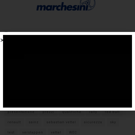
Tags
#F1
anteprima
audi
brembo
caratteristiche
citroen
ducati
F1
ferrari
FIA
fiat
ford
formula E
gara
hamilton
hyundai
imola
lamborghini
leclerc
libere
mclaren
mercedes
milano
monza
motoGP
nissan
orari TV
peugeot
pirelli
pneumatici
porsche
presentazione
prezzi
qualifiche
rally
red bull
renault
sainz
sebastian vettel
sicurezza
sky
test
verstappen
vettel
WEC