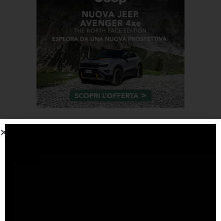
Tags
#F1
anteprima
audi
brembo
caratteristiche