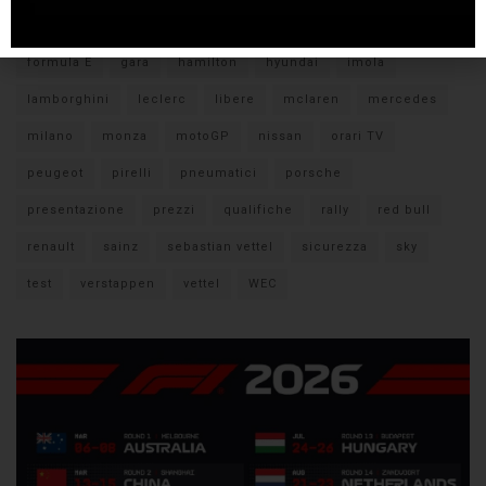
citroen
ducati
F1
ferrari
FIA
fiat
ford
formula E
gara
hamilton
hyundai
imola
lamborghini
leclerc
libere
mclaren
mercedes
milano
monza
motoGP
nissan
orari TV
peugeot
pirelli
pneumatici
porsche
presentazione
prezzi
qualifiche
rally
red bull
renault
sainz
sebastian vettel
sicurezza
sky
test
verstappen
vettel
WEC