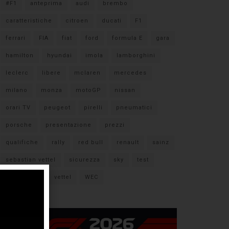
#F1
anteprima
audi
brembo
caratteristiche
citroen
ducati
F1
ferrari
FIA
fiat
ford
formula E
gara
hamilton
hyundai
imola
lamborghini
leclerc
libere
mclaren
mercedes
milano
monza
motoGP
nissan
orari TV
peugeot
pirelli
pneumatici
porsche
presentazione
prezzi
qualifiche
rally
red bull
renault
sainz
sebastian vettel
sicurezza
sky
test
verstappen
vettel
WEC