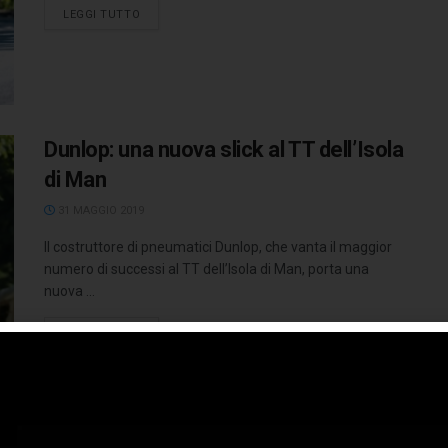
LEGGI TUTTO
Dunlop: una nuova slick al TT dell’Isola
di Man
31 MAGGIO 2019
Il costruttore di pneumatici Dunlop, che vanta il maggior
numero di successi al TT dell’Isola di Man, porta una
nuova ...
LEGGI TUTTO
Partnership tra Dunlop e Misano