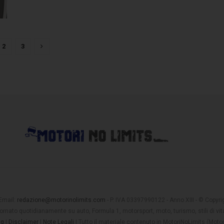
2
3
 Email:
redazione@motorinolimits.com
- P. IVA 03397990122 - Anno XIII - © Copyrigh
rnato quotidianamente su auto, Formula 1, motorsport, moto, turismo, stili di vita
ng
|
Disclaimer
|
Note Legali
| Tutto il materiale contenuto in MotoriNoLimits (Mot