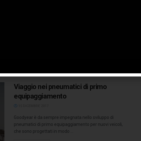
World Circuit
30 MARZO 2018
Un nuovo partner arricchisce l’attività di Misano World
Circuit in pista: è stato infatti stipulato un accordo
biennale (2018 – ...
LEGGI TUTTO
Viaggio nei pneumatici di primo
equipaggiamento
15 DICEMBRE 2017
Goodyear è da sempre impegnata nello sviluppo di
pneumatici di primo equipaggiamento per nuovi veicoli,
che sono progettati in modo ...