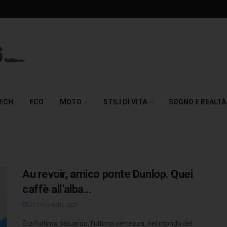
TECH
ECO
MOTO
STILI DI VITA
SOGNO E REALTÀ
Au revoir, amico ponte Dunlop. Quei
caffè all’alba…
21 DICEMBRE 2025
Era l’ultimo baluardo, l'ultima certezza, nel mondo del