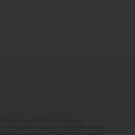
t MotoriNoLimits 2013-2026 - Tutti i diritti riservati
 e motori in genere - Registrazione Tribunale di Busto Arsizio
oriNoLimits di Barbara Premoli - P.IVA 03397990122) è soggetto