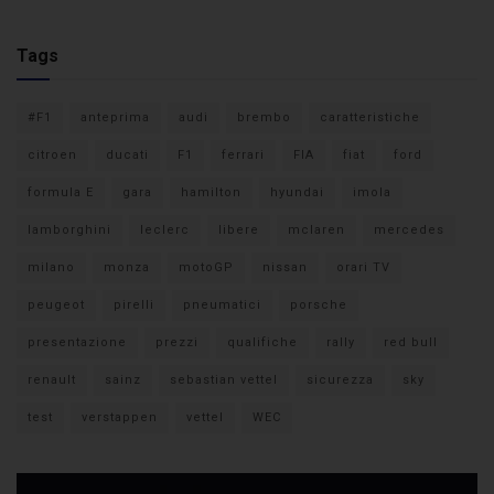
Tags
#F1
anteprima
audi
brembo
caratteristiche
citroen
ducati
F1
ferrari
FIA
fiat
ford
formula E
gara
hamilton
hyundai
imola
lamborghini
leclerc
libere
mclaren
mercedes
milano
monza
motoGP
nissan
orari TV
peugeot
pirelli
pneumatici
porsche
presentazione
prezzi
qualifiche
rally
red bull
renault
sainz
sebastian vettel
sicurezza
sky
test
verstappen
vettel
WEC