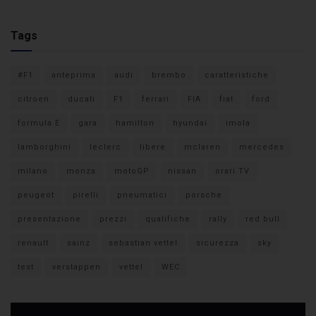
Tags
#F1
anteprima
audi
brembo
caratteristiche
citroen
ducati
F1
ferrari
FIA
fiat
ford
formula E
gara
hamilton
hyundai
imola
lamborghini
leclerc
libere
mclaren
mercedes
milano
monza
motoGP
nissan
orari TV
peugeot
pirelli
pneumatici
porsche
presentazione
prezzi
qualifiche
rally
red bull
renault
sainz
sebastian vettel
sicurezza
sky
test
verstappen
vettel
WEC