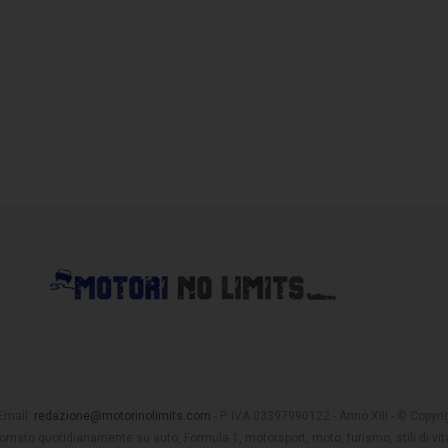
 Email:
redazione@motorinolimits.com
- P. IVA 03397990122 - Anno XIII - © Copyrigh
rnato quotidianamente su auto, Formula 1, motorsport, moto, turismo, stili di vita