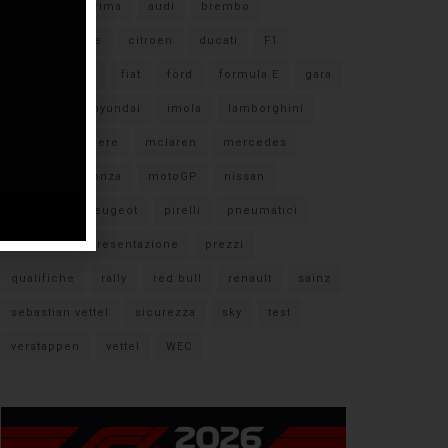
#F1
anteprima
audi
brembo
caratteristiche
citroen
ducati
F1
ferrari
FIA
fiat
ford
formula E
gara
hamilton
hyundai
imola
lamborghini
leclerc
libere
mclaren
mercedes
milano
monza
motoGP
nissan
orari TV
peugeot
pirelli
pneumatici
porsche
presentazione
prezzi
qualifiche
rally
red bull
renault
sainz
sebastian vettel
sicurezza
sky
test
verstappen
vettel
WEC