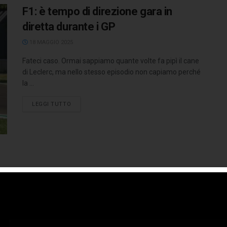
F1: è tempo di direzione gara in
diretta durante i GP
18 MAGGIO 2025
Fateci caso. Ormai sappiamo quante volte fa pipì il cane
di Leclerc, ma nello stesso episodio non capiamo perché
la ...
LEGGI TUTTO