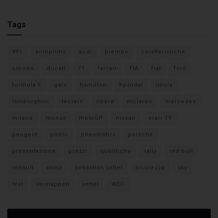
Tags
#F1
anteprima
audi
brembo
caratteristiche
citroen
ducati
F1
ferrari
FIA
fiat
ford
formula E
gara
hamilton
hyundai
imola
lamborghini
leclerc
libere
mclaren
mercedes
milano
monza
motoGP
nissan
orari TV
peugeot
pirelli
pneumatici
porsche
presentazione
prezzi
qualifiche
rally
red bull
renault
sainz
sebastian vettel
sicurezza
sky
test
verstappen
vettel
WEC