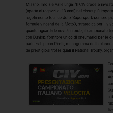
Misano, Imola e Vallelunga. “Il CIV crede e inves
(aperta ai ragazzi di 13 anni) nel circus più import
regolamento tecnico della Supersport, sempre più 
formule vincenti della Moto3, strategica per il viva
quanto riguarda le novità in pista, il campionato t
con Dunlop, fornitore unico di pneumatici per le 
partnership con Pirelli, monogomma della classe S
da prestigiosi trofei, quali il National Trophy, or
Gar
cop
Au
con
Su
a d
rub
liv