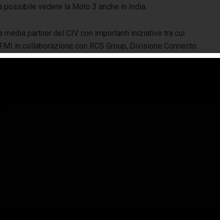
à possibile vedere la Moto 3 anche in India.
 media partner del CIV con importanti iniziative tra cui
a FMI in collaborazione con RCS Group, Divisione Connecto.
utions Manager RCS Media Group, ha illustrato il
 che desiderano avvicinarsi al mondo della velocità. Il
rimi di febbraio.
zi e anche l’obiettivo della Federazione impegnata in prima
rso più ampio a sostegno dei campioni di domani. Un tema
ozione del vivaio italiano, che è stato approfondito in un
 Manuel Poggiali, da Virginio Ferrari, plurititolato e
ia Mondiale Moto3, da Cristiano Migliorati, DS del San
am Manager del Barni Racing, Marco Barnabò e dal
o a tutti i partner, che con il loro prezioso supporto