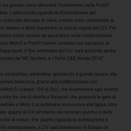
te sui giovani come dimostra l’inserimento nella PreGP
ante. L’altra novità riguarda la riformulazione del
vicina alle derivate di serie, mentre sono confermate le
io italiano e della Superbike, la classe regina del CIV. Per
ricolore potrà contare da quest’anno sulla collaborazione
classi Moto3 e PreGP, mentre continua con successo la
upersport. Il fine settimana del CIV sarà arricchito anche
ganizzato dal MC Spoleto, e i Trofei E&E Honda 2014”.
e combattute, adrenalina, spettacolo e grande spazio alla
ertura televisiva, grazie alla collaborazione con
toMotoTv (canale 139 di Sky), che trasmetterà ogni evento
 oltre tre ore di diretta e Raisport, che proporrà le gare di
perbike e Moto 3 la settimana successiva alla tappa, oltre
are spazio al CIV all’interno dei notiziari sportivi e delle
riche di motori. Per quanto riguarda la distribuzione a
ello internazionale, il CIV sarà trasmesso in Europa da