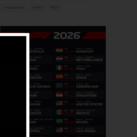
verstappen
vettel
WEC