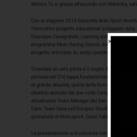
Motors Tv, e, grazie all’accordo con Mahindra, sar
Con la stagione 2014
Gazzetta dello Sport diventa
l’innovativo progetto educational sviluppato dall
Giuseppe Casagrande, Learning and Corporate Sol
programma Moto Racing School, dedicato ai ragazzi
progetto, articolato su sedici puntate, partirà dai p
Diventare un vero pilota è il sogno di tanti ragaz
persona nel CIV, tappa fondamentale di un perco
di grande attualità, quella della formazione e prom
dibattito animato dal due volte Campione del Mondo
attualmente Team Manager del San Carlo Team Ital
Carlo Team Italia nell’Europeo Stock 600, dal Te
giornalista di Motosprint, Giulio Fabbri.
La presentazione si è conclusa con il ringraziament