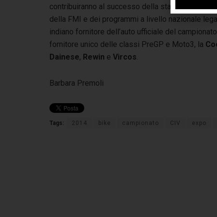
contribuiranno al successo della stagione sportiv
della FMI e dei programmi a livello nazionale legat
indiano fornitore dell’auto ufficiale del campionat
fornitore unico delle classi PreGP e Moto3, la
Coo
Dainese
,
Rewin
e
Vircos
.
Barbara Premoli
Tags:
2014
bike
campionato
CIV
expo