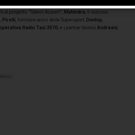
a del CIV 2014 a partire da
San Carlo
, Partner Ufficiale
i al progetto “Talenti Azzurri”,
Mahindra
, il colosso
o,
Pirelli
, fornitore unico della Supersport,
Dunlop
,
perativa Radio Taxi 3570
, e i partner tecnici
Andreani
,
Motor