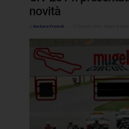
novità
di
Barbara Premoli
27 Gennaio 2014
Tempo di lettur