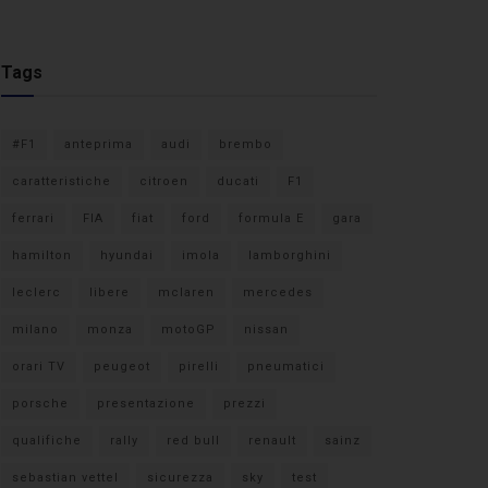
Tags
#F1
anteprima
audi
brembo
caratteristiche
citroen
ducati
F1
ferrari
FIA
fiat
ford
formula E
gara
hamilton
hyundai
imola
lamborghini
leclerc
libere
mclaren
mercedes
milano
monza
motoGP
nissan
orari TV
peugeot
pirelli
pneumatici
porsche
presentazione
prezzi
qualifiche
rally
red bull
renault
sainz
sebastian vettel
sicurezza
sky
test