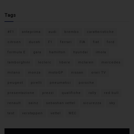
Tags
#F1
anteprima
audi
brembo
caratteristiche
citroen
ducati
F1
ferrari
FIA
fiat
ford
formula E
gara
hamilton
hyundai
imola
lamborghini
leclerc
libere
mclaren
mercedes
milano
monza
motoGP
nissan
orari TV
peugeot
pirelli
pneumatici
porsche
presentazione
prezzi
qualifiche
rally
red bull
renault
sainz
sebastian vettel
sicurezza
sky
test
verstappen
vettel
WEC