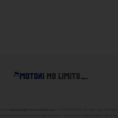
 Email:
redazione@motorinolimits.com
- P. IVA 03397990122 - Anno XIII - © Copyrigh
rnato quotidianamente su auto, Formula 1, motorsport, moto, turismo, stili di vita