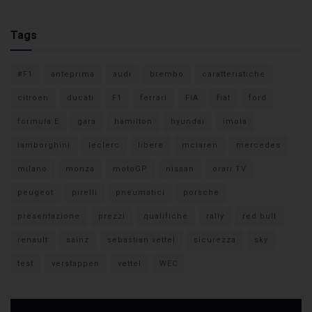
Tags
#F1
anteprima
audi
brembo
caratteristiche
citroen
ducati
F1
ferrari
FIA
fiat
ford
formula E
gara
hamilton
hyundai
imola
lamborghini
leclerc
libere
mclaren
mercedes
milano
monza
motoGP
nissan
orari TV
peugeot
pirelli
pneumatici
porsche
presentazione
prezzi
qualifiche
rally
red bull
renault
sainz
sebastian vettel
sicurezza
sky
test
verstappen
vettel
WEC