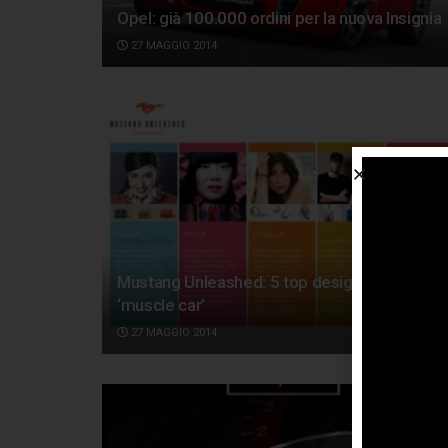
Opel: già 100.000 ordini per la nuova Insignia
27 MAGGIO 2014
Mustang Unleashed: 5 top designer per la
‘muscle car’
27 MAGGIO 2014