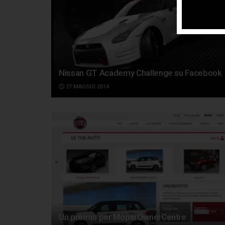
Nissan GT Academy Challenge su Facebook
27 MAGGIO 2014
Un premio per MoparOwnerCentre