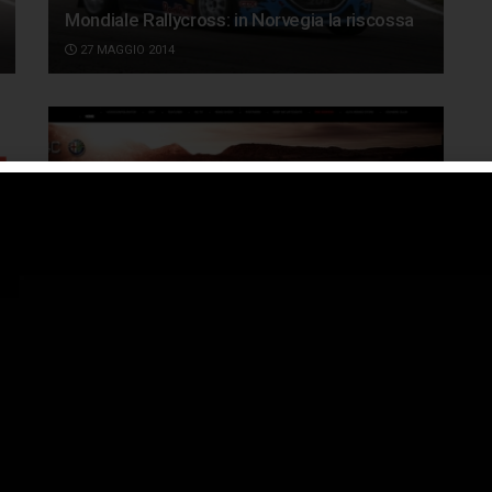
Mondiale Rallycross: in Norvegia la riscossa
27 MAGGIO 2014
Alfa Romeo 4C vince il 15° Interactive Key
Award
27 MAGGIO 2014