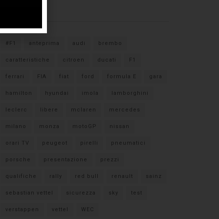
Tags
#F1
anteprima
audi
brembo
caratteristiche
citroen
ducati
F1
ferrari
FIA
fiat
ford
formula E
gara
hamilton
hyundai
imola
lamborghini
leclerc
libere
mclaren
mercedes
milano
monza
motoGP
nissan
orari TV
peugeot
pirelli
pneumatici
porsche
presentazione
prezzi
qualifiche
rally
red bull
renault
sainz
sebastian vettel
sicurezza
sky
test
verstappen
vettel
WEC