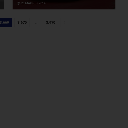
26 MAGGIO 2014
3.669
3.670
…
3.970