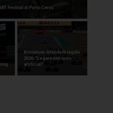
RT Festival di Porto Cervo
Kristensen difende le regole
2026: “Le gare non sono
ring
artificiali”