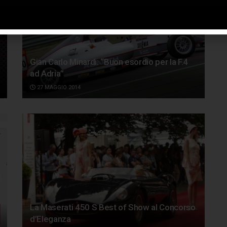
Gian Carlo Minardi: “Buon esordio per la F.4
ad Adria”
27 MAGGIO 2014
La Maserati 450 S Best of Show al Concorso
d’Eleganza