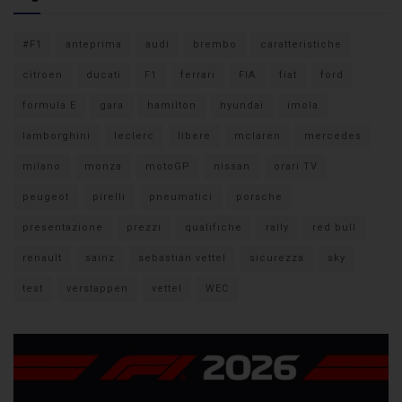
#F1
anteprima
audi
brembo
caratteristiche
citroen
ducati
F1
ferrari
FIA
fiat
ford
formula E
gara
hamilton
hyundai
imola
lamborghini
leclerc
libere
mclaren
mercedes
milano
monza
motoGP
nissan
orari TV
peugeot
pirelli
pneumatici
porsche
presentazione
prezzi
qualifiche
rally
red bull
renault
sainz
sebastian vettel
sicurezza
sky
test
verstappen
vettel
WEC