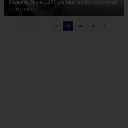
Business Game LUISS per lanciare la nuova smart
10 FEBBRAIO 2014
1
…
22
23
24
25