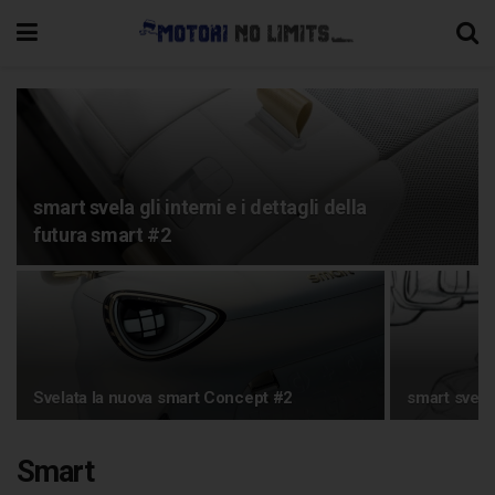
smart svela gli interni e i dettagli della
futura smart #2
Svelata la nuova smart Concept #2
smart svela
Smart