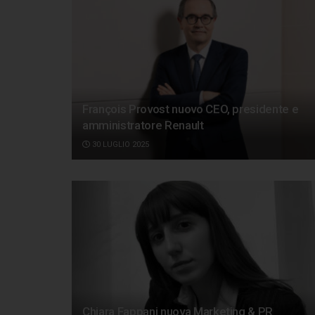
François Provost nuovo CEO, presidente e
amministratore Renault
30 LUGLIO 2025
Chiara Fappani nuova Marketing & PR