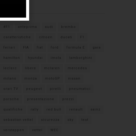
Tags
#F1
anteprima
audi
brembo
caratteristiche
citroen
ducati
F1
ferrari
FIA
fiat
ford
formula E
gara
hamilton
hyundai
imola
lamborghini
leclerc
libere
mclaren
mercedes
milano
monza
motoGP
nissan
orari TV
peugeot
pirelli
pneumatici
porsche
presentazione
prezzi
qualifiche
rally
red bull
renault
sainz
sebastian vettel
sicurezza
sky
test
verstappen
vettel
WEC