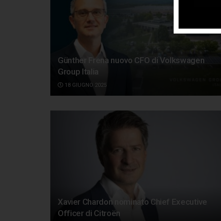
Günther Frena nuovo CFO di Volkswagen
Group Italia
18 GIUGNO 2025
Xavier Chardon nominato Chief Executive
Officer di Citroën