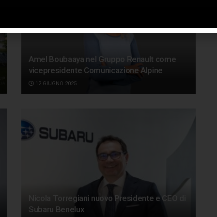
Amel Boubaaya nel Gruppo Renault come
vicepresidente Comunicazione Alpine
12 GIUGNO 2025
Nicola Torregiani nuovo Presidente e CEO di
Subaru Benelux