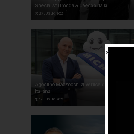
Specialist Omoda & Jaecoo Italia
23 LUGLIO 2025
Agostino Mazzocchi al vertice di Michelin
Italiana
14 LUGLIO 2025