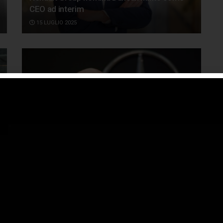
CEO ad interim
15 LUGLIO 2025
Mercedes-Benz Italia: cambi nel marketing e
nella comunicazione
2 LUGLIO 2025