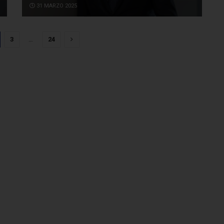
31 MARZO 2025
3
…
24