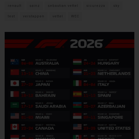
renault
sainz
sebastian vettel
sicurezza
sky
test
verstappen
vettel
WEC