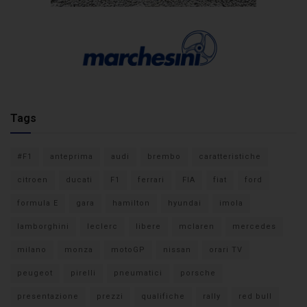
Tags
#F1
anteprima
audi
brembo
caratteristiche
citroen
ducati
F1
ferrari
FIA
fiat
ford
formula E
gara
hamilton
hyundai
imola
lamborghini
leclerc
libere
mclaren
mercedes
milano
monza
motoGP
nissan
orari TV
peugeot
pirelli
pneumatici
porsche
presentazione
prezzi
qualifiche
rally
red bull