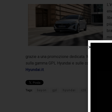
L’i
ene
lib
pi
br
mob
den
te
grazie a una promozione dedicata. Maggiori informaz
sulla gamma GPL Hyundai e sulle condizioni dell’o
Hyundai.it
.
Tags:
bayon
gpl
hyundai
i20
KONA
pr