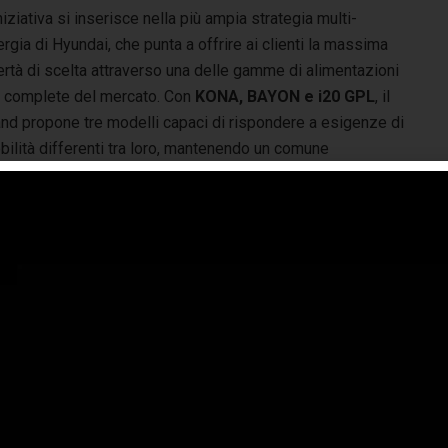
niziativa si inserisce nella più ampia strategia multi-
rgia di Hyundai, che punta a offrire ai clienti la massima
ertà di scelta attraverso una delle gamme di alimentazioni
ù complete del mercato. Con
KONA, BAYON e i20 GPL
, il
and propone tre modelli capaci di rispondere a esigenze di
ilità differenti tra loro, mantenendo un comune
ominatore: offrire una soluzione efficiente, accessibile e
cnologicamente evoluta, oggi resa ancora più conveniente
ioni sull’iniziativa “I primi 5.000 km te li offre Hyundai”,
fferta sono disponibili nella
pagina dedicata sul sito
omo