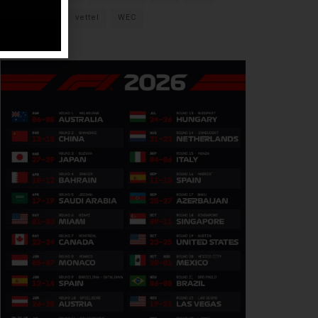
verstappen
vettel
WEC