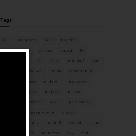
Tags
#F1
anteprima
audi
brembo
caratteristiche
citroen
ducati
F1
ferrari
FIA
fiat
ford
formula E
gara
hamilton
hyundai
imola
lamborghini
leclerc
libere
mclaren
mercedes
milano
monza
motoGP
nissan
orari TV
peugeot
pirelli
pneumatici
porsche
presentazione
prezzi
qualifiche
rally
red bull
renault
sainz
sebastian vettel
sicurezza
sky
test