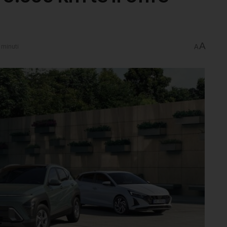
A
 minuti
A