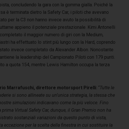
pista, concludendo la gara con la gomma gialla.
Poiché la
sa è terminata dietro la Safety Car, i piloti che avevano
ato per la C3 non hanno invece avuto la possibilità di
uttarne appieno il potenziale prestazionale.
Kimi Antonelli
 completato il maggior numero di giri con la Medium,
stri ha effettuato lo stint più lungo con la Hard, coprendo
, è stato invece completato da Alexander Albon.
Nonostante
antiene la leadership del Campionato Piloti con 179 punti.
lito a quota 154, mentre Lewis Hamilton occupa la terza
rio Marrafuschi, direttore motorsport Pirelli
: “
Tutte le
derie si sono allineate su un’unica strategia, la stessa che
nostre simulazioni indicavano come la più veloce. Fino
a prima Virtual Safety Car, dunque, il Gran Premio non ha
istrato sostanziali variazioni da questo punto di vista,
ta eccezione per la scelta della finestra in cui sostituire la