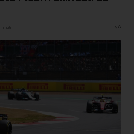
A
 minuti
A