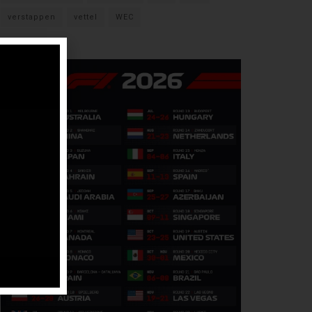
verstappen
vettel
WEC