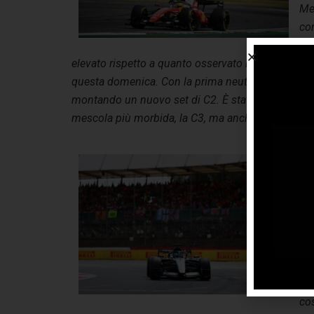
Me
con
pne
elevato rispetto a quanto osservato nei giorni scor
questa domenica.
Con la prima neutralizzazione, 
montando un nuovo set di C2. È stata però la Safety
mescola più morbida, la C3, ma anche a determinare 
Geo
po
di 
mon
all
si 
pis
gio
co