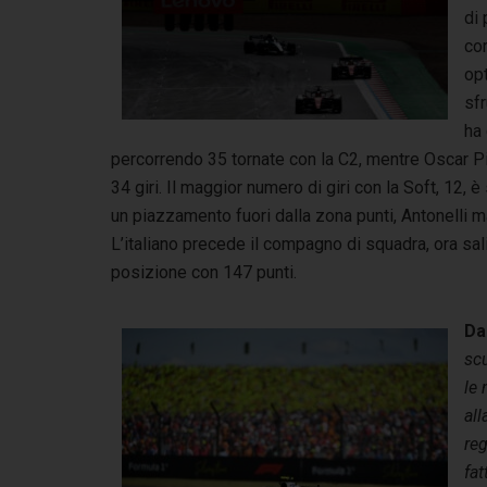
di 
cor
opt
sfr
ha
percorrendo 35 tornate con la C2, mentre Oscar Pia
34 giri. Il maggior numero di giri con la Soft, 12
un piazzamento fuori dalla zona punti, Antonelli m
L’italiano precede il compagno di squadra, ora sa
posizione con 147 punti.
Da
scu
le 
all
reg
fat