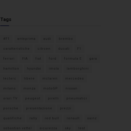
Tags
#F1
anteprima
audi
brembo
caratteristiche
citroen
ducati
F1
ferrari
FIA
fiat
ford
formula E
gara
hamilton
hyundai
imola
lamborghini
leclerc
libere
mclaren
mercedes
milano
monza
motoGP
nissan
orari TV
peugeot
pirelli
pneumatici
porsche
presentazione
prezzi
qualifiche
rally
red bull
renault
sainz
sebastian vettel
sicurezza
sky
test