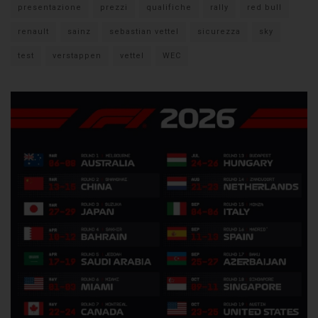
presentazione
prezzi
qualifiche
rally
red bull
renault
sainz
sebastian vettel
sicurezza
sky
test
verstappen
vettel
WEC