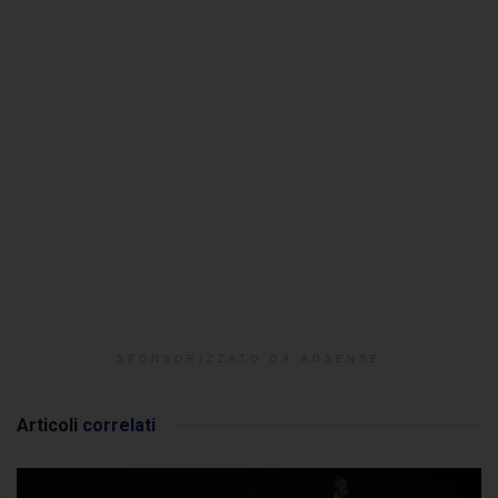
SPONSORIZZATO DA ADSENSE
Articoli
correlati