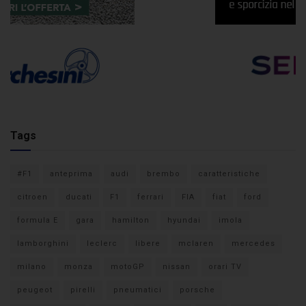
Tags
#F1
anteprima
audi
brembo
caratteristiche
citroen
ducati
F1
ferrari
FIA
fiat
ford
formula E
gara
hamilton
hyundai
imola
lamborghini
leclerc
libere
mclaren
mercedes
milano
monza
motoGP
nissan
orari TV
peugeot
pirelli
pneumatici
porsche