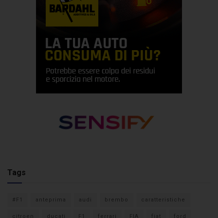
Tags
#F1
anteprima
audi
brembo
caratteristiche
citroen
ducati
F1
ferrari
FIA
fiat
ford