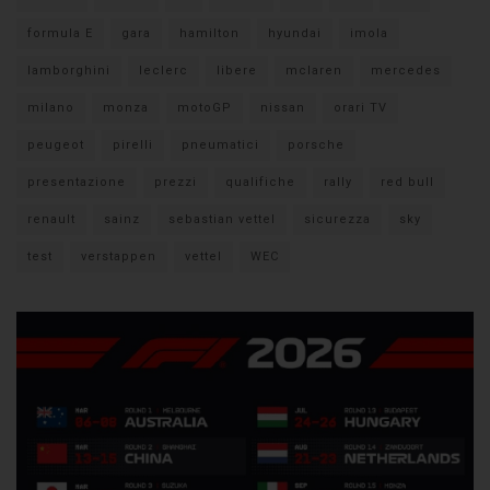
formula E
gara
hamilton
hyundai
imola
lamborghini
leclerc
libere
mclaren
mercedes
milano
monza
motoGP
nissan
orari TV
peugeot
pirelli
pneumatici
porsche
presentazione
prezzi
qualifiche
rally
red bull
renault
sainz
sebastian vettel
sicurezza
sky
test
verstappen
vettel
WEC