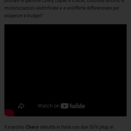
provare le gamme Chery, Lepas e iCAUR, costruite attorno a
motorizzazioni elettrificate e a un’offerta differenziata per
esigenze e budget”
.
Il marchio
Chery
debutta in Italia con due SUV plug-in