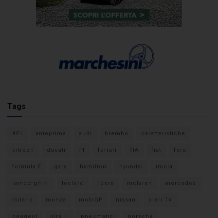
Tags
#F1
anteprima
audi
brembo
caratteristiche
citroen
ducati
F1
ferrari
FIA
fiat
ford
formula E
gara
hamilton
hyundai
imola
lamborghini
leclerc
libere
mclaren
mercedes
milano
monza
motoGP
nissan
orari TV
peugeot
pirelli
pneumatici
porsche