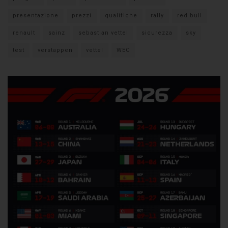
presentazione
prezzi
qualifiche
rally
red bull
renault
sainz
sebastian vettel
sicurezza
sky
test
verstappen
vettel
WEC