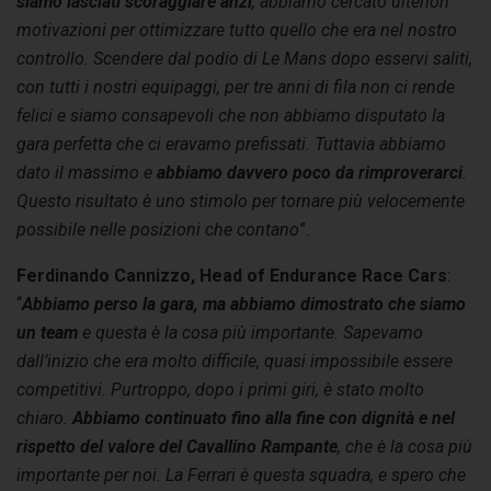
siamo lasciati scoraggiare anzi
, abbiamo cercato ulteriori
motivazioni per ottimizzare tutto quello che era nel nostro
controllo. Scendere dal podio di Le Mans dopo esservi saliti,
con tutti i nostri equipaggi, per tre anni di fila non ci rende
felici e siamo consapevoli che non abbiamo disputato la
gara perfetta che ci eravamo prefissati. Tuttavia abbiamo
dato il massimo e
abbiamo davvero poco da rimproverarci
.
Questo risultato è uno stimolo per tornare più velocemente
possibile nelle posizioni che contano
”.
Ferdinando Cannizzo, Head of Endurance Race Cars
:
“
Abbiamo perso la gara, ma abbiamo dimostrato che siamo
un team
e questa è la cosa più importante. Sapevamo
dall’inizio che era molto difficile, quasi impossibile essere
competitivi. Purtroppo, dopo i primi giri, è stato molto
chiaro.
Abbiamo continuato fino alla fine con dignità e nel
rispetto del valore del Cavallino Rampante
, che è la cosa più
importante per noi. La Ferrari è questa squadra, e spero che