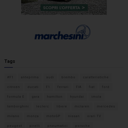
Tags
#F1
anteprima
audi
brembo
caratteristiche
citroen
ducati
F1
ferrari
FIA
fiat
ford
formula E
gara
hamilton
hyundai
imola
lamborghini
leclerc
libere
mclaren
mercedes
milano
monza
motoGP
nissan
orari TV
peugeot
pirelli
pneumatici
porsche