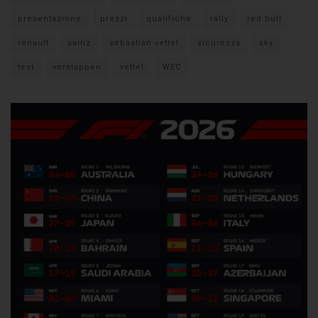
presentazione
prezzi
qualifiche
rally
red bull
renault
sainz
sebastian vettel
sicurezza
sky
test
verstappen
vettel
WEC