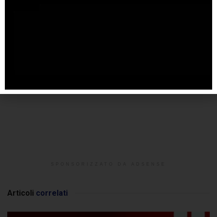
SPONSORIZZATO DA ADSENSE
Articoli
correlati