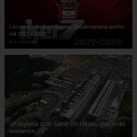
Lecuona e Aruba.it Racing-Ducati insieme anche
nel 2027 e 2028
22 LUGLIO 2026
GP Ungheria 2026, SailGP, CIV Misano: gli orari del
weekend in TV