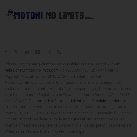
Editore | proprietario | direttore responsabile: Barbara Premoli - Email:
redazione@motorinolimits.com
- P. IVA 03397990122 - Anno XIII - ©
Copyright MotoriNoLimits 2013-2026 - Tutti i diritti riservati
MotoriNoLimits è un periodico telematico di informazione aggiornato
quotidianamente su auto, Formula 1, motorsport, moto, turismo, stili di vita
e motori in genere - Registrazione Tribunale di Busto Arsizio (VA) n. 03/17
del 11/04/2017 -
Informativa Cookies
|
Advertising
|
Disclaimer
|
Note Legali
| Tutto il materiale contenuto in MotoriNoLimits (MotoriNoLimits di Barbara
Premoli - P.IVA 03397990122) è soggetto alle leggi sul Copyright © | Se non
indicato in modo esplicito, tutte le immagini sul sito provengono dai siti
stampa di team e Case, che ne concedono la licenza per utilizzo editoriale
Webmaster: Stefano Boeri | Provider: Aruba Spa