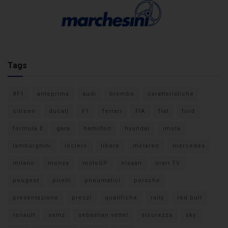
Tags
#F1
anteprima
audi
brembo
caratteristiche
citroen
ducati
F1
ferrari
FIA
fiat
ford
formula E
gara
hamilton
hyundai
imola
lamborghini
leclerc
libere
mclaren
mercedes
milano
monza
motoGP
nissan
orari TV
peugeot
pirelli
pneumatici
porsche
presentazione
prezzi
qualifiche
rally
red bull
renault
sainz
sebastian vettel
sicurezza
sky