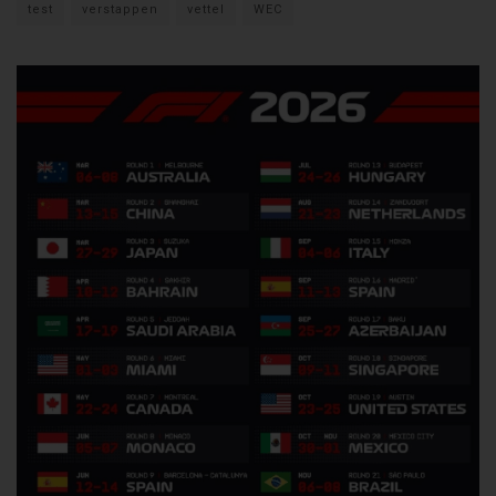
test
verstappen
vettel
WEC