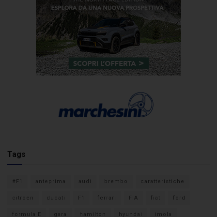
Tags
#F1
anteprima
audi
brembo
caratteristiche
citroen
ducati
F1
ferrari
FIA
fiat
ford
formula E
gara
hamilton
hyundai
imola