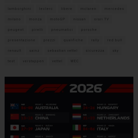
lamborghini
leclerc
libere
mclaren
mercedes
milano
monza
motoGP
nissan
orari TV
peugeot
pirelli
pneumatici
porsche
presentazione
prezzi
qualifiche
rally
red bull
renault
sainz
sebastian vettel
sicurezza
sky
test
verstappen
vettel
WEC