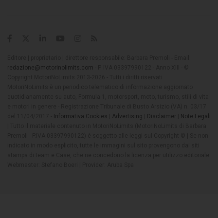
Editore | proprietario | direttore responsabile: Barbara Premoli - Email:
redazione@motorinolimits.com
- P. IVA 03397990122 - Anno XIII - ©
Copyright MotoriNoLimits 2013-2026 - Tutti i diritti riservati
MotoriNoLimits è un periodico telematico di informazione aggiornato
quotidianamente su auto, Formula 1, motorsport, moto, turismo, stili di vita
e motori in genere - Registrazione Tribunale di Busto Arsizio (VA) n. 03/17
del 11/04/2017 -
Informativa Cookies
|
Advertising
|
Disclaimer
|
Note Legali
| Tutto il materiale contenuto in MotoriNoLimits (MotoriNoLimits di Barbara
Premoli - P.IVA 03397990122) è soggetto alle leggi sul Copyright © | Se non
indicato in modo esplicito, tutte le immagini sul sito provengono dai siti
stampa di team e Case, che ne concedono la licenza per utilizzo editoriale
Webmaster: Stefano Boeri | Provider: Aruba Spa