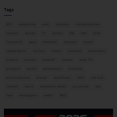
Tags
#F1
anteprima
audi
brembo
caratteristiche
citroen
ducati
F1
ferrari
FIA
fiat
ford
formula E
gara
hamilton
hyundai
imola
lamborghini
leclerc
libere
mclaren
mercedes
milano
monza
motoGP
nissan
orari TV
peugeot
pirelli
pneumatici
porsche
presentazione
prezzi
qualifiche
rally
red bull
renault
sainz
sebastian vettel
sicurezza
sky
test
verstappen
vettel
WEC