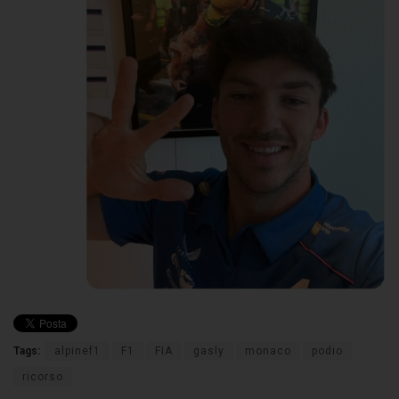
Tags:
alpinef1
F1
FIA
gasly
monaco
podio
ricorso