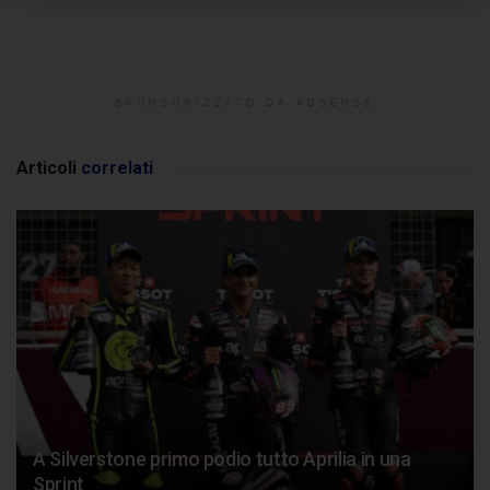
SPONSORIZZATO DA ADSENSE
Articoli
correlati
A Silverstone primo podio tutto Aprilia in una
Sprint