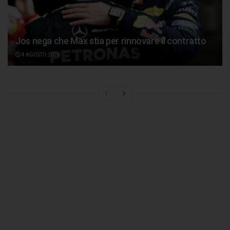
Jos nega che Max stia per rinnovare il contratto
4 AGOSTO 2026