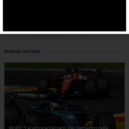
SPONSORIZZATO DA ADSENSE
Articoli
correlati
Wolff: “Le vittorie Ferrari? Per demerito della