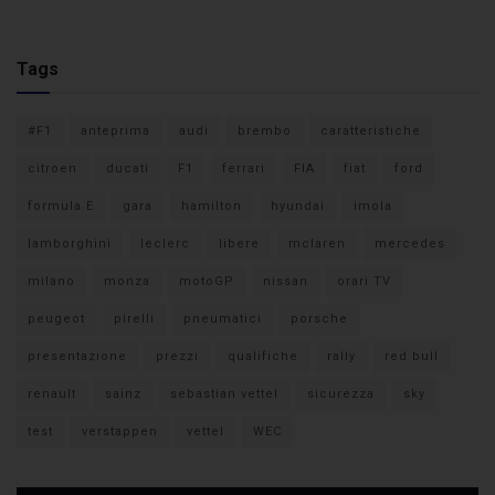
Tags
#F1
anteprima
audi
brembo
caratteristiche
citroen
ducati
F1
ferrari
FIA
fiat
ford
formula E
gara
hamilton
hyundai
imola
lamborghini
leclerc
libere
mclaren
mercedes
milano
monza
motoGP
nissan
orari TV
peugeot
pirelli
pneumatici
porsche
presentazione
prezzi
qualifiche
rally
red bull
renault
sainz
sebastian vettel
sicurezza
sky
test
verstappen
vettel
WEC