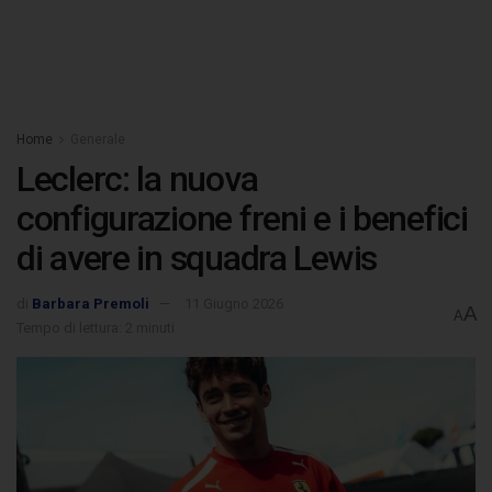
Home
Generale
Leclerc: la nuova
configurazione freni e i benefici
di avere in squadra Lewis
di
Barbara Premoli
11 Giugno 2026
A
A
Tempo di lettura: 2 minuti