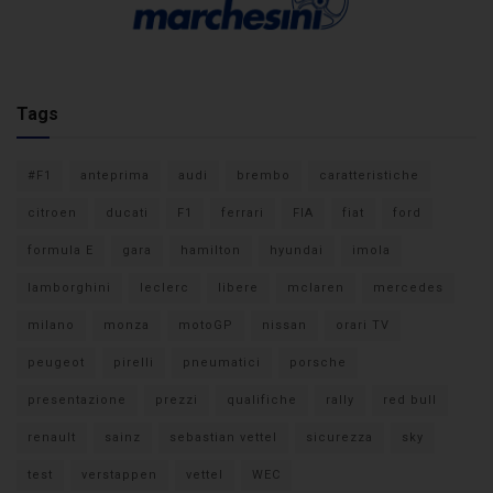
Tags
#F1
anteprima
audi
brembo
caratteristiche
citroen
ducati
F1
ferrari
FIA
fiat
ford
formula E
gara
hamilton
hyundai
imola
lamborghini
leclerc
libere
mclaren
mercedes
milano
monza
motoGP
nissan
orari TV
peugeot
pirelli
pneumatici
porsche
presentazione
prezzi
qualifiche
rally
red bull
renault
sainz
sebastian vettel
sicurezza
sky
test
verstappen
vettel
WEC