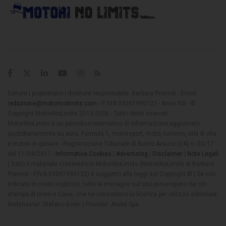
Editore | proprietario | direttore responsabile: Barbara Premoli - Email:
redazione@motorinolimits.com
- P. IVA 03397990122 - Anno XIII - ©
Copyright MotoriNoLimits 2013-2026 - Tutti i diritti riservati
MotoriNoLimits è un periodico telematico di informazione aggiornato
quotidianamente su auto, Formula 1, motorsport, moto, turismo, stili di vita
e motori in genere - Registrazione Tribunale di Busto Arsizio (VA) n. 03/17
del 11/04/2017 -
Informativa Cookies
|
Advertising
|
Disclaimer
|
Note Legali
| Tutto il materiale contenuto in MotoriNoLimits (MotoriNoLimits di Barbara
Premoli - P.IVA 03397990122) è soggetto alle leggi sul Copyright © | Se non
indicato in modo esplicito, tutte le immagini sul sito provengono dai siti
stampa di team e Case, che ne concedono la licenza per utilizzo editoriale
Webmaster: Stefano Boeri | Provider: Aruba Spa