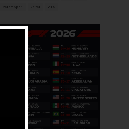
verstappen
vettel
WEC