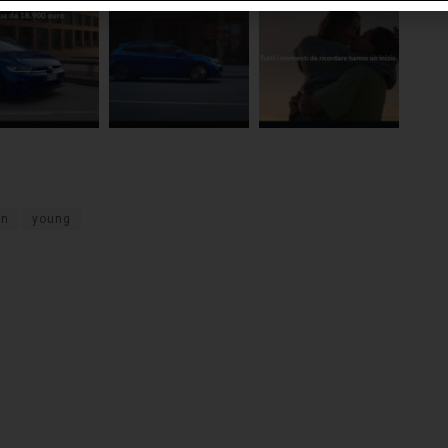
en
young