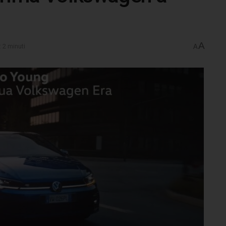
A
: 2 minuti
A