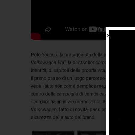
Polo Young è la protagonista della comunicazione e
Volkswagen Era
“, la bestseller compatta VW si in
identità, di capitoli della propria vita, di appart
il primo passo di un lungo percorso nel mondo V
vede l’auto non come semplice mezzo, ma come chi
centro della campagna di comunicazione multican
ricordare ha un inizio memorabile. Anche Polo You
Volkswagen, fatto di novità, passioni e dinamismo, 
sicurezza delle auto del brand.