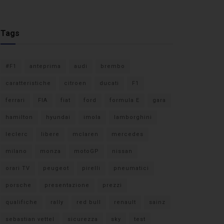
Tags
#F1
anteprima
audi
brembo
caratteristiche
citroen
ducati
F1
ferrari
FIA
fiat
ford
formula E
gara
hamilton
hyundai
imola
lamborghini
leclerc
libere
mclaren
mercedes
milano
monza
motoGP
nissan
orari TV
peugeot
pirelli
pneumatici
porsche
presentazione
prezzi
qualifiche
rally
red bull
renault
sainz
sebastian vettel
sicurezza
sky
test