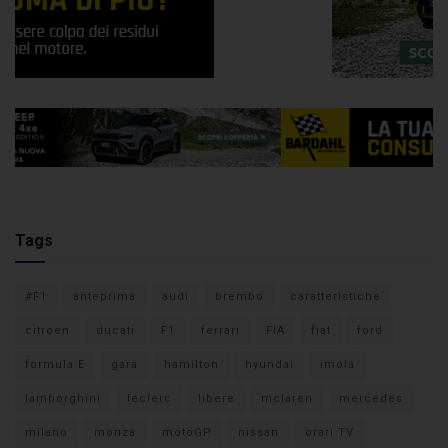
Tags
#F1
anteprima
audi
brembo
caratteristiche
citroen
ducati
F1
ferrari
FIA
fiat
ford
formula E
gara
hamilton
hyundai
imola
lamborghini
leclerc
libere
mclaren
mercedes
milano
monza
motoGP
nissan
orari TV