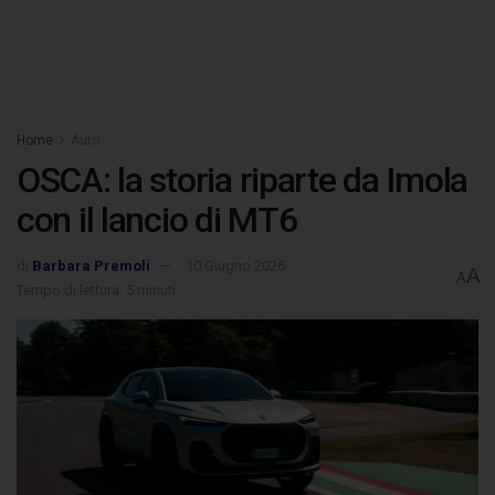
Home
Auto
OSCA: la storia riparte da Imola
con il lancio di MT6
di
Barbara Premoli
10 Giugno 2026
A
A
Tempo di lettura: 5 minuti