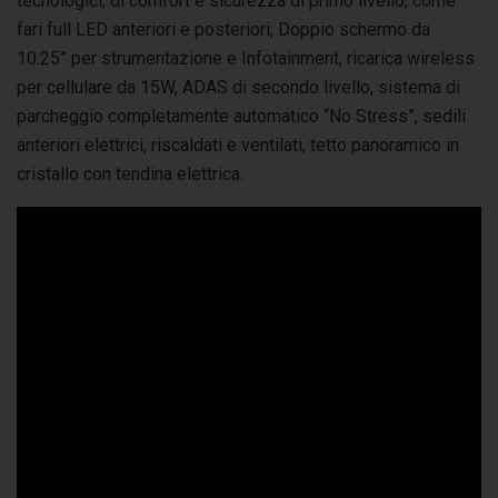
tecnologici, di comfort e sicurezza di primo livello, come
fari full LED anteriori e posteriori, Doppio schermo da
10.25” per strumentazione e Infotainment, ricarica wireless
per cellulare da 15W, ADAS di secondo livello, sistema di
parcheggio completamente automatico “No Stress”, sedili
anteriori elettrici, riscaldati e ventilati, tetto panoramico in
cristallo con tendina elettrica.