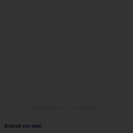
SPONSORIZZATO DA ADSENSE
Articoli
correlati