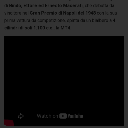
di
Bindo, Ettore ed Ernesto Maserati,
che debutta da
vincitore nel
Gran Premio di Napoli del 1948
con la sua
prima vettura da competizione, spinta da un bialbero a
4
cilindri di soli 1.100 c.c., la MT4.