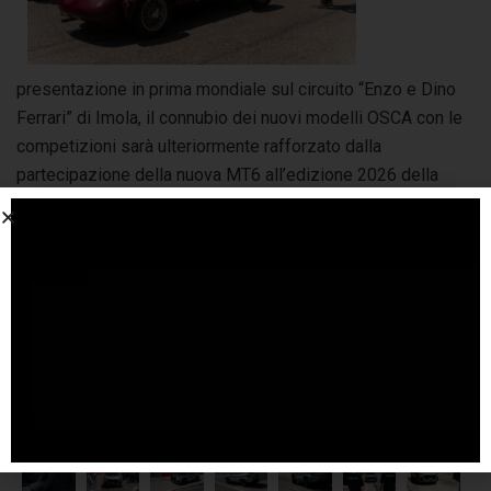
presentazione in prima mondiale sul circuito “Enzo e Dino
Ferrari” di Imola, il connubio dei nuovi modelli OSCA con le
competizioni sarà ulteriormente rafforzato dalla
partecipazione della nuova MT6 all’edizione 2026 della
1000 Miglia.
Le due MT6 protagoniste del lancio
affiancheranno la vettura storica
MT4 Siluro
lungo tutto il
percorso della gara storica più famosa al mondo. Inoltre,
due prototipi del prossimo modello OSCA MT8, camuffati
con una speciale livrea carbon look opaco, affiancheranno la
carovana OSCA lungo il tragitto.