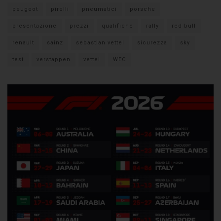
peugeot
pirelli
pneumatici
porsche
presentazione
prezzi
qualifiche
rally
red bull
renault
sainz
sebastian vettel
sicurezza
sky
test
verstappen
vettel
WEC