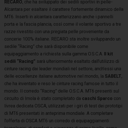
RECARO
, che ha sviluppato dei sedili sportivi in pelle-
Alcantara per esaltare il carattere fortemente dinamico della
MT6. Inserti in alcantara caratterizzano anche i pannelli
porta e la fascia plancia, così come il volante sportivo a tre
razze rivestito con una pregiata pelle proveniente da
concerie 100% italiane. RECARO sta inoltre sviluppando un
sedile “Racing” che sarà disponibile come
equipaggiamento a richiesta sulla gamma O.S.C.A.
Il kit
sedili “Racing”
sarà ulteriormente esaltato dall’utilizzo di
cinture racing dai leader mondiali nel settore, anch’essi una
delle eccellenze italiane automotive nel mondo, la
SABELT
,
che ha inventato e reso le cinture racing famose in tutto il
mondo. Il corredo “Racing” delle O.S.C.A. MT6 presenti sul
circuito di Imola è stato completato da
caschi Sparco
con
livrea dedicata OSCA, utilizzati per i giri di test dei prototipi
di MT6 presentati in anteprima mondiale. A completare
l’offerta di OSCA MT6 un corredo di equipaggiamenti