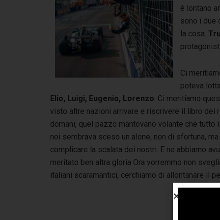
è lontano a
sono i due 
la cosa.
Tru
protagonisti
Ci meritiam
poteva lott
Elio, Luigi, Eugenio, Lorenzo
. Ci meritiamo que
visto altre nazioni arrivare e riscrivere il libro dei
domani, quel pazzo mantovano volante che tutto il 
noi sembrava sceso un alone, non di sfortuna, ma
complicare la scalata dei nostri. E ne abbiamo avu
meritato ben altra gloria Ora vorremmo non svegl
italiani scaramantici, cerchiamo di allontanare il p