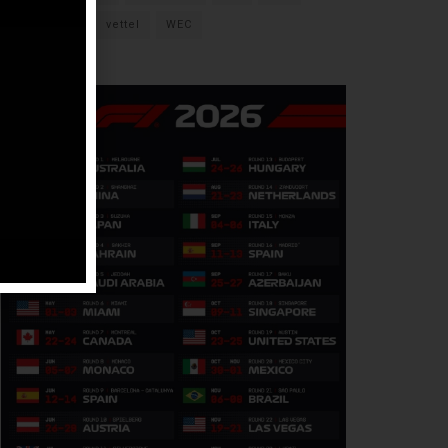
verstappen
vettel
WEC