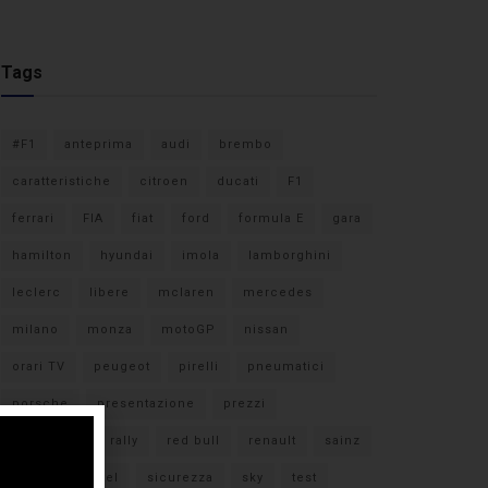
Tags
#F1
anteprima
audi
brembo
caratteristiche
citroen
ducati
F1
ferrari
FIA
fiat
ford
formula E
gara
hamilton
hyundai
imola
lamborghini
leclerc
libere
mclaren
mercedes
milano
monza
motoGP
nissan
orari TV
peugeot
pirelli
pneumatici
porsche
presentazione
prezzi
qualifiche
rally
red bull
renault
sainz
sebastian vettel
sicurezza
sky
test