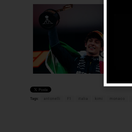
Noi
per
di 
rea
gar
del
gra
tri
Ri
Tags:
antonelli
F1
italia
kimi
monaco