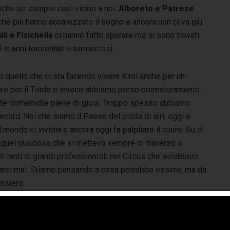
nche se sempre così vicino a noi.
Alboreto e Patrese
che più hanno accarezzato il sogno e ancora non ci va giù
lli e Fisichella
ci hanno fatto sperare ma si sono trovati
 in anni tormentati e tormentosi.
o quello che ci sta facendo vivere Kimi anche per chi
are per il Titolo e invece abbiamo perso prematuramente.
ste domeniche piene di gioia. Troppo spesso abbiamo
 record. Noi che siamo il Paese del pilota di ieri, oggi e
mondo ci invidia e ancora oggi fa palpitare il cuore. Su di
 quel qualcosa che si metteva sempre di traverso a
ti tanti di grandi professionisti nel Circus che avrebbero
iarci mai. Stiamo pensando a cosa potrebbe essere, ma da
ensiero.