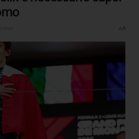
uomo
A
2 minuti
A