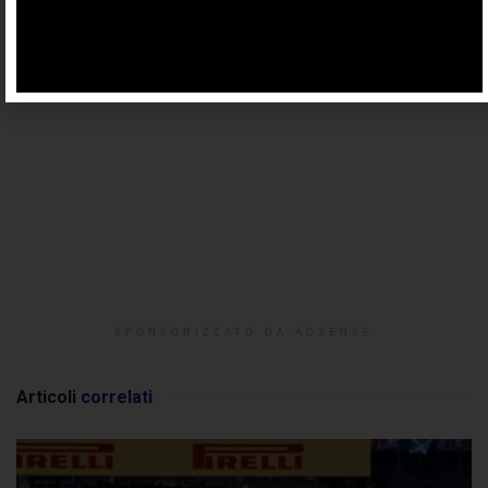
SPONSORIZZATO DA ADSENSE
Articoli
correlati