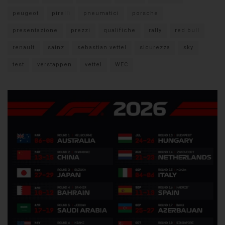
peugeot
pirelli
pneumatici
porsche
presentazione
prezzi
qualifiche
rally
red bull
renault
sainz
sebastian vettel
sicurezza
sky
test
verstappen
vettel
WEC