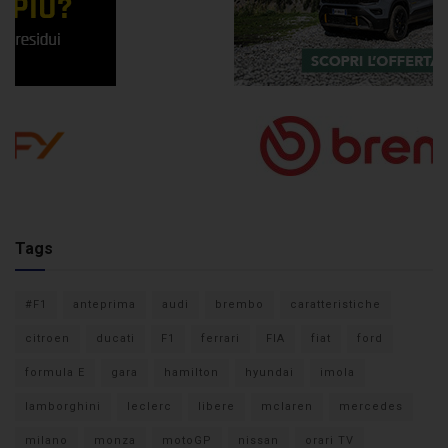
Tags
#F1
anteprima
audi
brembo
caratteristiche
citroen
ducati
F1
ferrari
FIA
fiat
ford
formula E
gara
hamilton
hyundai
imola
lamborghini
leclerc
libere
mclaren
mercedes
milano
monza
motoGP
nissan
orari TV