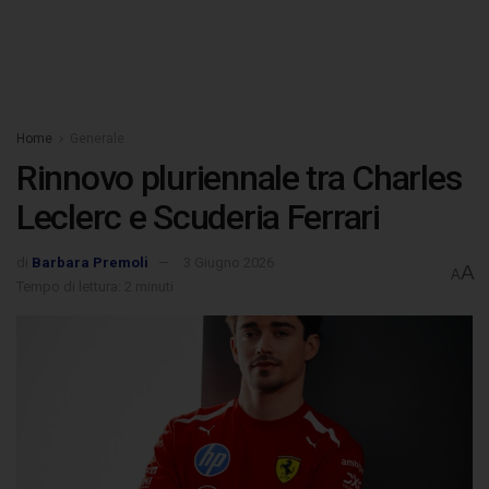
Home
Generale
Rinnovo pluriennale tra Charles
Leclerc e Scuderia Ferrari
di
Barbara Premoli
3 Giugno 2026
A
A
Tempo di lettura: 2 minuti