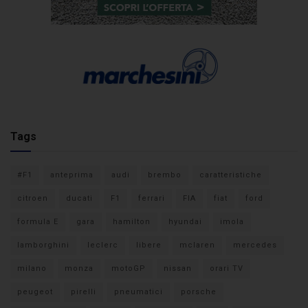
Tags
#F1
anteprima
audi
brembo
caratteristiche
citroen
ducati
F1
ferrari
FIA
fiat
ford
formula E
gara
hamilton
hyundai
imola
lamborghini
leclerc
libere
mclaren
mercedes
milano
monza
motoGP
nissan
orari TV
peugeot
pirelli
pneumatici
porsche