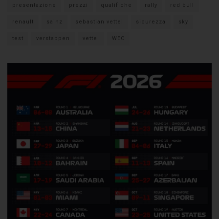
presentazione
prezzi
qualifiche
rally
red bull
renault
sainz
sebastian vettel
sicurezza
sky
test
verstappen
vettel
WEC