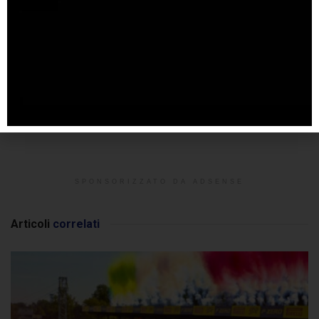
SPONSORIZZATO DA ADSENSE
Articoli
correlati