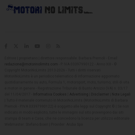
Editore | proprietario | direttore responsabile: Barbara Premoli - Email:
redazione@motorinolimits.com
- P. IVA 03397990122 - Anno XIII - ©
Copyright MotoriNoLimits 2013-2026 - Tutti i diritti riservati
MotoriNoLimits è un periodico telematico di informazione aggiornato
quotidianamente su auto, Formula 1, motorsport, moto, turismo, stili di vita
e motori in genere - Registrazione Tribunale di Busto Arsizio (VA) n. 03/17
del 11/04/2017 -
Informativa Cookies
|
Advertising
|
Disclaimer
|
Note Legali
| Tutto il materiale contenuto in MotoriNoLimits (MotoriNoLimits di Barbara
Premoli - P.IVA 03397990122) è soggetto alle leggi sul Copyright © | Se non
indicato in modo esplicito, tutte le immagini sul sito provengono dai siti
stampa di team e Case, che ne concedono la licenza per utilizzo editoriale
Webmaster: Stefano Boeri | Provider: Aruba Spa