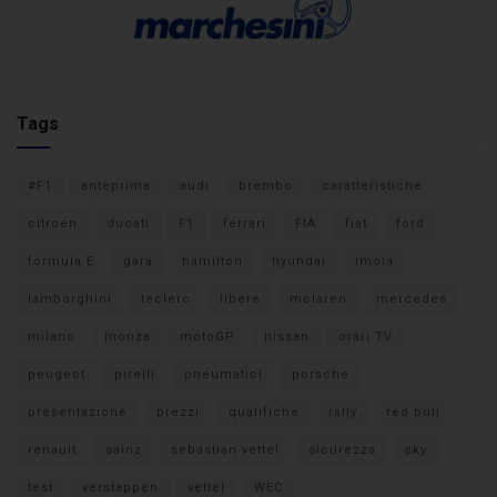
Tags
#F1
anteprima
audi
brembo
caratteristiche
citroen
ducati
F1
ferrari
FIA
fiat
ford
formula E
gara
hamilton
hyundai
imola
lamborghini
leclerc
libere
mclaren
mercedes
milano
monza
motoGP
nissan
orari TV
peugeot
pirelli
pneumatici
porsche
presentazione
prezzi
qualifiche
rally
red bull
renault
sainz
sebastian vettel
sicurezza
sky
test
verstappen
vettel
WEC