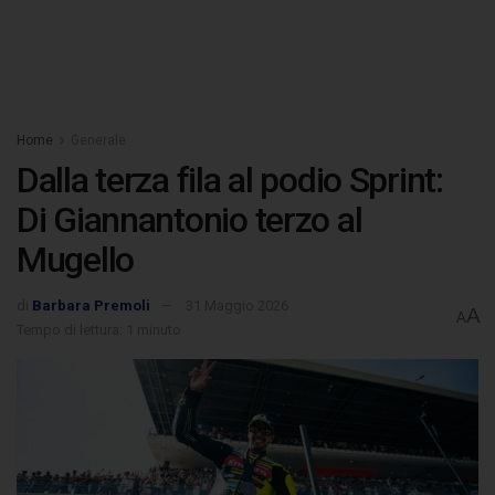
Home
Generale
Dalla terza fila al podio Sprint:
Di Giannantonio terzo al
Mugello
di
Barbara Premoli
31 Maggio 2026
A
A
Tempo di lettura: 1 minuto