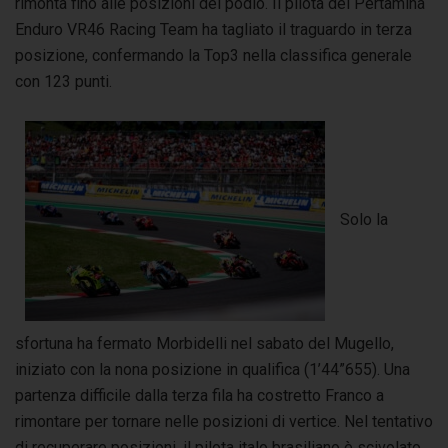
rimonta fino alle posizioni del podio. Il pilota del Pertamina
Enduro VR46 Racing Team ha tagliato il traguardo in terza
posizione, confermando la Top3 nella classifica generale
con 123 punti.
Solo la
sfortuna ha fermato Morbidelli nel sabato del Mugello,
iniziato con la nona posizione in qualifica (1’44”655). Una
partenza difficile dalla terza fila ha costretto Franco a
rimontare per tornare nelle posizioni di vertice. Nel tentativo
di recuperare posizioni, il pilota italo brasiliano è scivolato