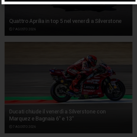
Quattro Aprilia in top 5 nel venerdì a Silverstone
7 AGOSTO 2026
Ducati chiude il venerdì a Silverstone con
Marquez e Bagnaia 6° e 13°
7 AGOSTO 2026