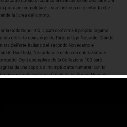
 cruscotto dotato di cerimonia di accensione dedicata. Chi
rà potrà poi completare il suo look con un giubbotto che
rende la livrea della moto.
er la Collezione 100 Ducati conferma il proprio legame
mondo dell’arte coinvolgendo l’artista Ugo Nespolo. Grande
nista dell’arte italiana del secondo Novecento e
onato Ducatista, Nespolo si è unito con entusiasmo a
progetto. Ogni esemplare della Collezione 100 sarà
gnata da una coppia di multipli d’arte numerati con lo
progressivo della moto e firmati dallo stesso Nespolo,
nterpretato con il suo inconfondibile stile, colorato e
o, ogni modello della collezione 100 e la moto storica che
uiranno ad arricchire la Collezione Fondazione Ducati.
nconfondibili e di grande carattere. La presentazione si è
ano su cui, per la prima volta nella storia della MotoGP,
o percorso da galleria d’arte, in cui le opere di Nespolo
rcorso culminante con il disvelo delle dieci moto della