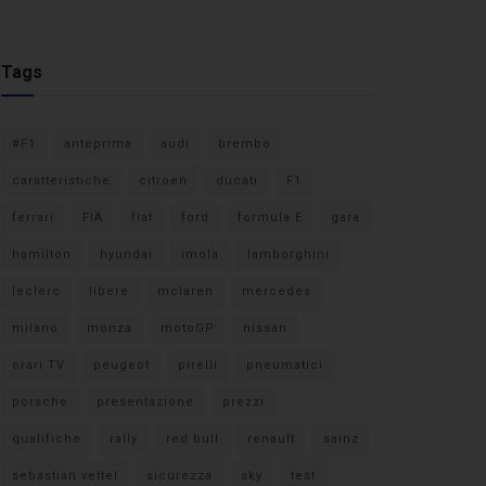
Tags
#F1
anteprima
audi
brembo
caratteristiche
citroen
ducati
F1
ferrari
FIA
fiat
ford
formula E
gara
hamilton
hyundai
imola
lamborghini
leclerc
libere
mclaren
mercedes
milano
monza
motoGP
nissan
orari TV
peugeot
pirelli
pneumatici
porsche
presentazione
prezzi
qualifiche
rally
red bull
renault
sainz
sebastian vettel
sicurezza
sky
test