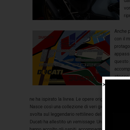
dal
vor
rip
Anche p
con il 
protago
appassi
questo 
accompa
stesso 
che ha i
dinamic
ne ha ispirato la livrea. Le opere originali contrib
Nasce così una collezione di veri gioielli: unici, i
svolta sul leggendario rettilineo del tracciato tosc
Ducati ha allestito un
vernissage
. Un vero e propri
hanno accolto gli ospiti, accompagnandoli in un pe