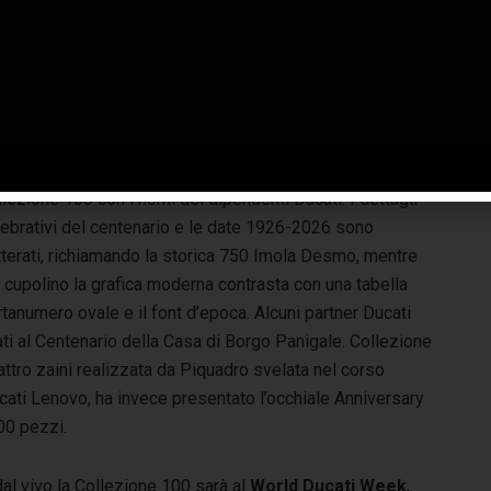
rante l’evento, Marc Marquez e Pecco Bagnaia hanno
elato le moto del team Ducati Lenovo, impreziosite da una
rea speciale per la gara del Mugello, il cui design fa
vivere sulla carena le dieci grafiche delle moto della
lezione 100 con i nomi dei dipendenti Ducati. I dettagli
lebrativi del centenario e le date 1926-2026 sono
tterati, richiamando la storica 750 Imola Desmo, mentre
 cupolino la grafica moderna contrasta con una tabella
tanumero ovale e il font d’epoca. Alcuni partner Ducati
ti al Centenario della Casa di Borgo Panigale. Collezione
uattro zaini realizzata da Piquadro svelata nel corso
ucati Lenovo, ha invece presentato l’occhiale Anniversary
500 pezzi.
al vivo la Collezione 100 sarà al
World Ducati Week
,