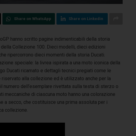
Share on WhatsApp
Share on Linkedin
oGP hanno scritto pagine indimenticabili della storia
e
della Collezione 100. Dieci modelli, dieci edizioni
he ripercorrono dieci momenti della storia Ducati.
ione speciale: la livrea ispirata a una moto iconica della
logo Ducati ricamato e dettagli tecnici pregiati come le
riservato alla collezione ed è utilizzato anche per la
il numero dell’esemplare rivettata sulla testa di sterzo o
enti meccaniche di ciascuna moto hanno una colorazione
one a secco, che costituisce una prima assoluta per i
ca collezione.