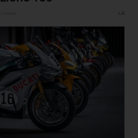
A
: 3 minuti
A