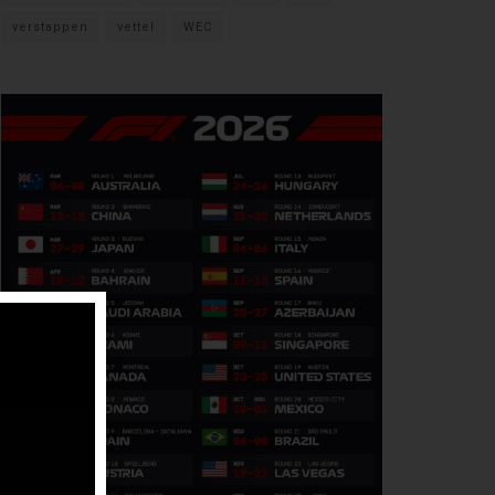
verstappen
vettel
WEC