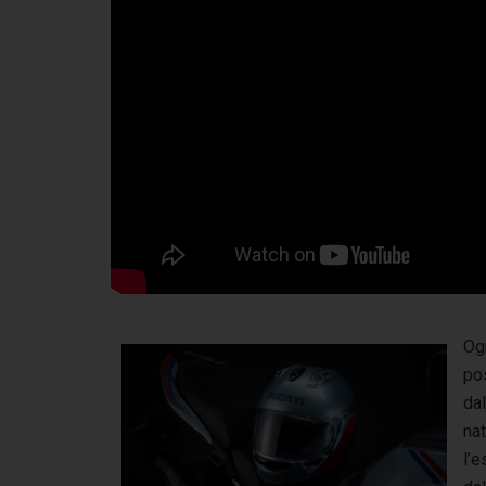
Og
pos
dal
nat
l’e