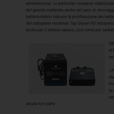
alimentazione. Le particolari sostanze stabilizza
del gasolio inalterata, anche nel caso di stoccag
batteriostatico inibisce la proliferazione dei batte
del carburante rendendo Top Diesel HD indispensab
anche per il settore nautico, così come per serbat
Olt
al 
seg
J75
die
Pul
la
car
alcuna loro parte.