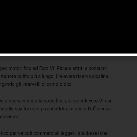
6, è la linea MAC Optimus: linea con approvazione dei
k, proposta a marchio MAC, uno dei brand che compongono il
ire una serie di alternative e varianti nella vasta e
ma è composta da 5 prodotti, disponibili in due formati
-30 che ha anche il formato 5l:
r motori fino ad Euro VI. Riduce attriti e consumi,
motore pulito più a lungo. L’elevata riserva alcalina
ngando gli intervalli di cambio olio
 a bassa viscosità specifico per veicoli Euro VI con
 alla sua tecnologia antiattrito, migliora l’efficienza
eccanica.
co per veicoli commerciali leggeri, sia diesel che