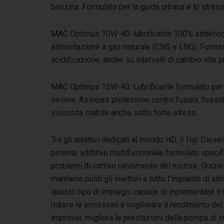
benzina. Formulato per la guida urbana e lo stress
MAC Optimus 10W-40: lubrificante 100% sintetico 
alimentazione a gas naturale (CNG e LNG). Fornis
acidificazione, anche su intervalli di cambio olio p
MAC Optimus 15W-40: Lubrificante formulato per mo
severe. Assicura protezione contro l’usura, l’oss
viscosità stabile anche sotto forte stress.
Tra gli additivi dedicati al mondo HD, il Top Diese
potente additivo multifunzionale formulato specifi
problemi di cattivo rendimento del motore. Grazie
mantiene puliti gli iniettori e tutto l’impianto di
questo tipo di impiego, capace di incrementare il
ridurre le emissioni e migliorare il rendimento del 
improver, migliora le prestazioni della pompa di i