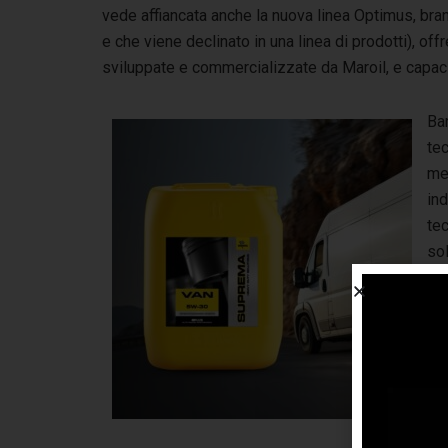
vede affiancata anche la nuova linea Optimus, br
e che viene declinato in una linea di prodotti), o
sviluppate e commercializzate da Maroil, e capaci
Bar
tec
me
ind
tec
so
oli
ing
vol
cop
pes
mo
lub