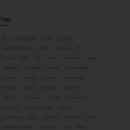
Tags
#F1
anteprima
audi
brembo
caratteristiche
citroen
ducati
F1
ferrari
FIA
fiat
ford
formula E
gara
hamilton
hyundai
imola
lamborghini
leclerc
libere
mclaren
mercedes
milano
monza
motoGP
nissan
orari TV
peugeot
pirelli
pneumatici
porsche
presentazione
prezzi
qualifiche
rally
red bull
renault
sainz
sebastian vettel
sicurezza
sky
test