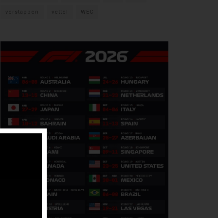
verstappen
vettel
WEC