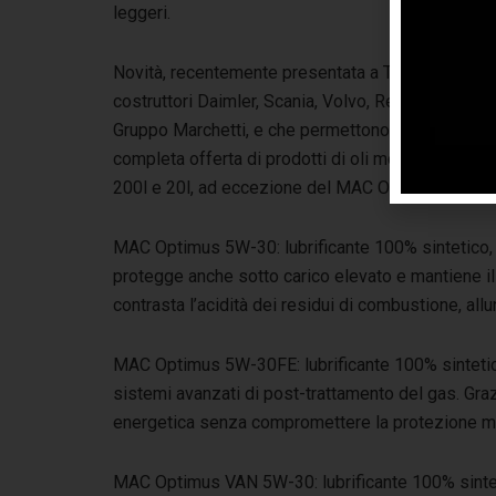
leggeri.
Novità, recentemente presentata a Transpotec 202
costruttori Daimler, Scania, Volvo, Renault, Mac
Gruppo Marchetti, e che permettono a Maroil di offr
completa offerta di prodotti di oli motore. La gam
200l e 20l, ad eccezione del MAC Optimus VAN 5W
MAC Optimus 5W-30: lubrificante 100% sintetico, pe
protegge anche sotto carico elevato e mantiene il 
contrasta l’acidità dei residui di combustione, allu
MAC Optimus 5W-30FE: lubrificante 100% sintetico
sistemi avanzati di post-trattamento del gas. Grazie
energetica senza compromettere la protezione m
MAC Optimus VAN 5W-30: lubrificante 100% sinteti