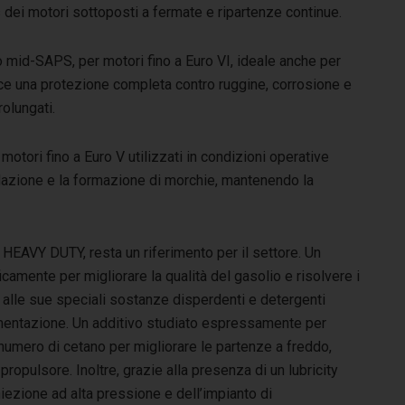
 dei motori sottoposti a fermate e ripartenze continue.
mid-SAPS, per motori fino a Euro VI, ideale anche per
ce una protezione completa contro ruggine, corrosione e
rolungati.
tori fino a Euro V utilizzati in condizioni operative
idazione e la formazione di morchie, mantenendo la
l HEAVY DUTY, resta un riferimento per il settore. Un
camente per migliorare la qualità del gasolio e risolvere i
 alle sue speciali sostanze disperdenti e detergenti
 alimentazione. Un additivo studiato espressamente per
 numero di cetano per migliorare le partenze a freddo,
propulsore. Inoltre, grazie alla presenza di un lubricity
niezione ad alta pressione e dell’impianto di