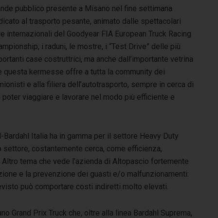
ande pubblico presente a Misano nel fine settimana
icato al trasporto pesante, animato dalle spettacolari
re internazionali del Goodyear FIA European Truck Racing
mpionship, i raduni, le mostre, i “Test Drive” delle più
ortanti case costruttrici, ma anche dall’importante vetrina
e questa kermesse offre a tutta la community dei
ionisti e alla filiera dell’autotrasporto, sempre in cerca di
 poter viaggiare e lavorare nel modo più efficiente e
il-Bardahl Italia ha in gamma per il settore Heavy Duty
o settore, costantemente cerca, come efficienza,
i. Altro tema che vede l’azienda di Altopascio fortemente
zione e la prevenzione dei guasti e/o malfunzionamenti:
sto può comportare costi indiretti molto elevati.
ano Grand Prix Truck che, oltre alla linea Bardahl Suprema,