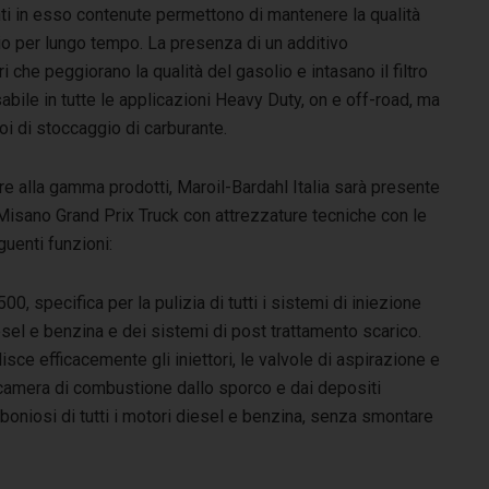
nti in esso contenute permettono di mantenere la qualità
gio per lungo tempo. La presenza di un additivo
ri che peggiorano la qualità del gasolio e intasano il filtro
ile in tutte le applicazioni Heavy Duty, on e off-road, ma
oi di stoccaggio di carburante.
re alla gamma prodotti, Maroil-Bardahl Italia sarà presente
Misano Grand Prix Truck con attrezzature tecniche con le
uenti funzioni:
00, specifica per la pulizia di tutti i sistemi di iniezione
sel e benzina e dei sistemi di post trattamento scarico.
isce efficacemente gli iniettori, le valvole di aspirazione e
 camera di combustione dallo sporco e dai depositi
boniosi di tutti i motori diesel e benzina, senza smontare