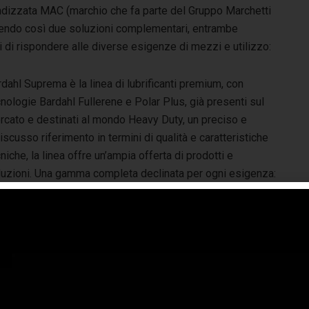
andizzata MAC (marchio che fa parte del Gruppo Marchetti
ffrendo così due soluzioni complementari, entrambe
 di rispondere alle diverse esigenze di mezzi e utilizzo:
dahl Suprema è la linea di lubrificanti premium, con
nologie Bardahl Fullerene e Polar Plus, già presenti sul
rcato e destinati al mondo Heavy Duty, un preciso e
iscusso riferimento in termini di qualità e caratteristiche
niche, la linea offre un’ampia offerta di prodotti e
luzioni. Una gamma completa declinata per ogni esigenza:
o motore e oli multifunzionali, oli trasmissione e per
ranaggi industriali, grassi, additivi e fluidi, nati dalla
ontà di offrire prodotti innovativi ad elevata tecnologia per
rire un’ampia gamma di applicazioni, dalla trazione
ante su strada a quella off-road, quali mezzi agricoli e
vimento terra. Tra le novità, il nuovo Suprema VAN 5W-30,
rificante di nuova concezione, specifico per i veicoli