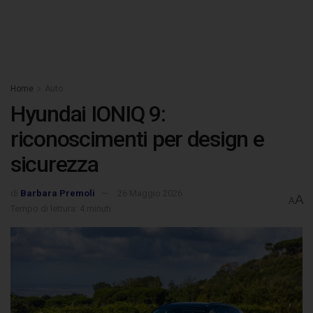
Home
Auto
Hyundai IONIQ 9:
riconoscimenti per design e
sicurezza
di
Barbara Premoli
26 Maggio 2026
A
A
Tempo di lettura: 4 minuti