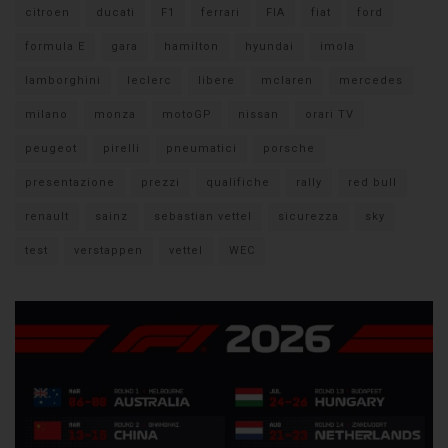
citroen
ducati
F1
ferrari
FIA
fiat
ford
formula E
gara
hamilton
hyundai
imola
lamborghini
leclerc
libere
mclaren
mercedes
milano
monza
motoGP
nissan
orari TV
peugeot
pirelli
pneumatici
porsche
presentazione
prezzi
qualifiche
rally
red bull
renault
sainz
sebastian vettel
sicurezza
sky
test
verstappen
vettel
WEC