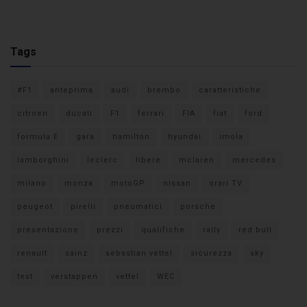
Tags
#F1
anteprima
audi
brembo
caratteristiche
citroen
ducati
F1
ferrari
FIA
fiat
ford
formula E
gara
hamilton
hyundai
imola
lamborghini
leclerc
libere
mclaren
mercedes
milano
monza
motoGP
nissan
orari TV
peugeot
pirelli
pneumatici
porsche
presentazione
prezzi
qualifiche
rally
red bull
renault
sainz
sebastian vettel
sicurezza
sky
test
verstappen
vettel
WEC