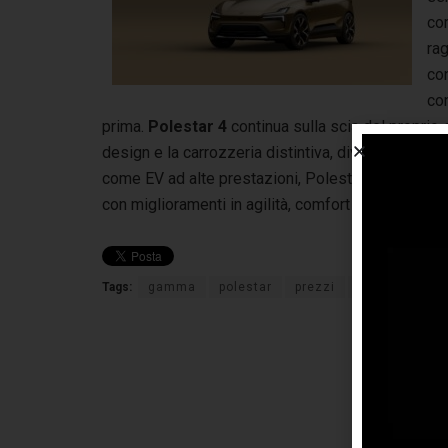
com
rag
con
con
prima.
Polestar 4
continua sulla scia del proprio
design e la carrozzeria distintiva, diventando uf
come EV ad alte prestazioni, Polestar 4 coupé ad
con miglioramenti in agilità, comfort e precisione
Tags:
gamma
polestar
prezzi
SUV