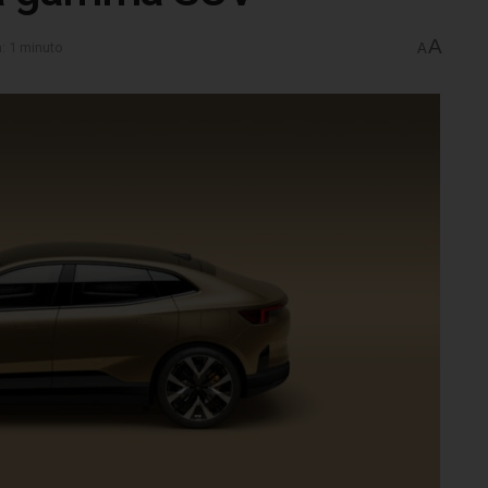
A
a: 1 minuto
A