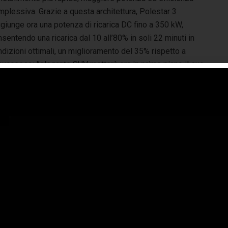
plessiva. Grazie a questa architettura, Polestar 3
giunge ora una potenza di ricarica DC fino a 350 kW,
sentendo una ricarica dal 10 all’80% in soli 22 minuti in
dizioni ottimali, un miglioramento del 35% rispetto a
 successo: l’elegante SUV metterà ora in primo piano il suo
ficialmente Polestar 4 coupé. Riaffermando la sua posizione
otta una messa a punto del telaio completamente rivista,
 che rafforzano l’esperienza di guida complessiva.