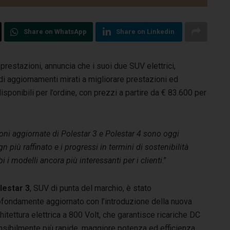
Share on WhatsApp
Share on Linkedin
prestazioni, annuncia che i suoi due SUV elettrici,
i aggiornamenti mirati a migliorare prestazioni ed
sponibili per l’ordine, con prezzi a partire da € 83.600 per
oni aggiornate di Polestar 3 e Polestar 4 sono oggi
n più raffinato e i progressi in termini di sostenibilità
 modelli ancora più interessanti per i clienti
.”
lestar 3
, SUV di punta del marchio, è stato
ofondamente aggiornato con l’introduzione della nuova
hitettura elettrica a 800 Volt, che garantisce ricariche DC
nsibilmente più rapide, maggiore potenza ed efficienza