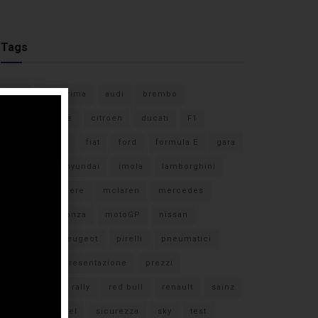
Tags
#F1
anteprima
audi
brembo
caratteristiche
citroen
ducati
F1
ferrari
FIA
fiat
ford
formula E
gara
hamilton
hyundai
imola
lamborghini
leclerc
libere
mclaren
mercedes
milano
monza
motoGP
nissan
orari TV
peugeot
pirelli
pneumatici
porsche
presentazione
prezzi
qualifiche
rally
red bull
renault
sainz
sebastian vettel
sicurezza
sky
test