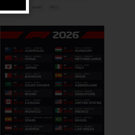
verstappen
vettel
WEC