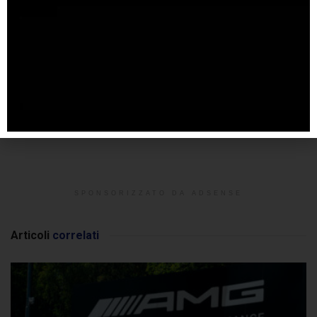
SPONSORIZZATO DA ADSENSE
Articoli
correlati