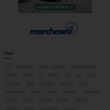
Tags
#F1
anteprima
audi
brembo
caratteristiche
citroen
ducati
F1
ferrari
FIA
fiat
ford
formula E
gara
hamilton
hyundai
imola
lamborghini
leclerc
libere
mclaren
mercedes
milano
monza
motoGP
nissan
orari TV
peugeot
pirelli
pneumatici
porsche