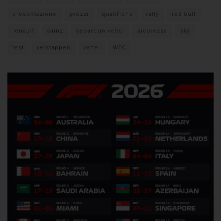
presentazione
prezzi
qualifiche
rally
red bull
renault
sainz
sebastian vettel
sicurezza
sky
test
verstappen
vettel
WEC