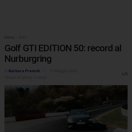
Home
Auto
Golf GTI EDITION 50: record al
Nurburgring
di
Barbara Premoli
12 Maggio 2026
A
A
Tempo di lettura: 2 minuti