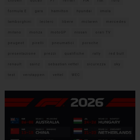
citroen
ducati
F1
ferrari
FIA
fiat
ford
formula E
gara
hamilton
hyundai
imola
lamborghini
leclerc
libere
mclaren
mercedes
milano
monza
motoGP
nissan
orari TV
peugeot
pirelli
pneumatici
porsche
presentazione
prezzi
qualifiche
rally
red bull
renault
sainz
sebastian vettel
sicurezza
sky
test
verstappen
vettel
WEC