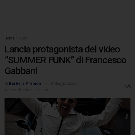
Home
Auto
Lancia protagonista del video
“SUMMER FUNK” di Francesco
Gabbani
di
Barbara Premoli
9 Maggio 2026
A
A
Tempo di lettura: 2 minuti