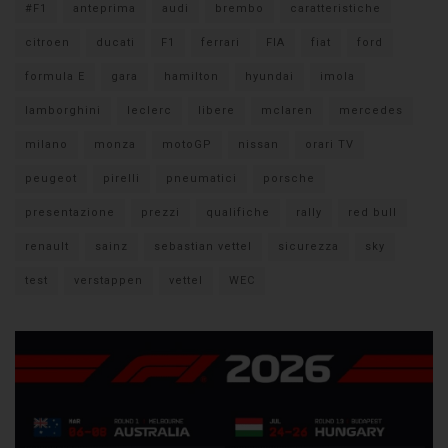
#F1
anteprima
audi
brembo
caratteristiche
citroen
ducati
F1
ferrari
FIA
fiat
ford
formula E
gara
hamilton
hyundai
imola
lamborghini
leclerc
libere
mclaren
mercedes
milano
monza
motoGP
nissan
orari TV
peugeot
pirelli
pneumatici
porsche
presentazione
prezzi
qualifiche
rally
red bull
renault
sainz
sebastian vettel
sicurezza
sky
test
verstappen
vettel
WEC