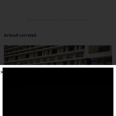
SPONSORIZZATO DA ADSENSE
Articoli
correlati
A luglio Leapmotor da record