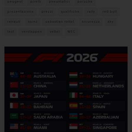
peugeot
pirelli
pneumatici
porsche
presentazione
prezzi
qualifiche
rally
red bull
renault
sainz
sebastian vettel
sicurezza
sky
test
verstappen
vettel
WEC