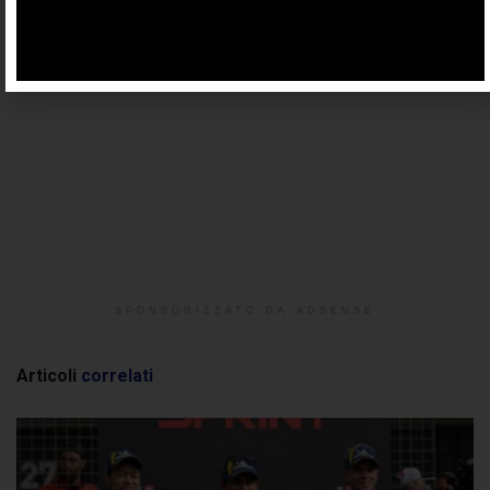
SPONSORIZZATO DA ADSENSE
Articoli
correlati