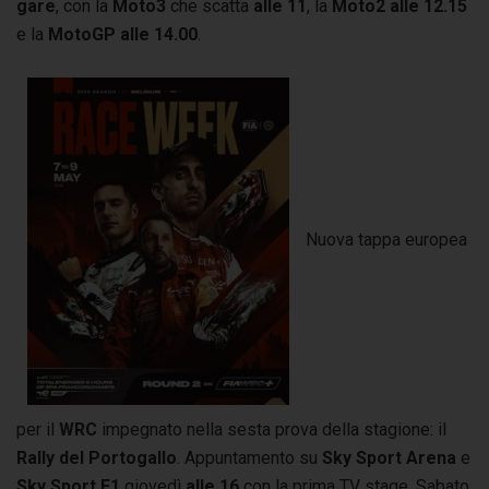
gare
, con la
Moto3
che scatta
alle 11
, la
Moto2 alle 12.15
e la
MotoGP alle 14.00
.
Nuova tappa europea
per il
WRC
impegnato nella sesta prova della stagione: il
Rally del Portogallo
. Appuntamento su
Sky Sport Arena
e
Sky Sport F1
giovedì
alle 16
con la prima TV stage. Sabato