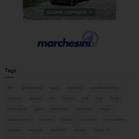
Tags
#F1
anteprima
audi
brembo
caratteristiche
citroen
ducati
F1
ferrari
FIA
fiat
ford
formula E
gara
hamilton
hyundai
imola
lamborghini
leclerc
libere
mclaren
mercedes
milano
monza
motoGP
nissan
orari TV