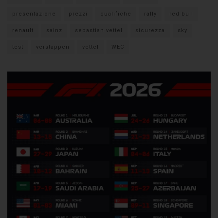
presentazione
prezzi
qualifiche
rally
red bull
renault
sainz
sebastian vettel
sicurezza
sky
test
verstappen
vettel
WEC