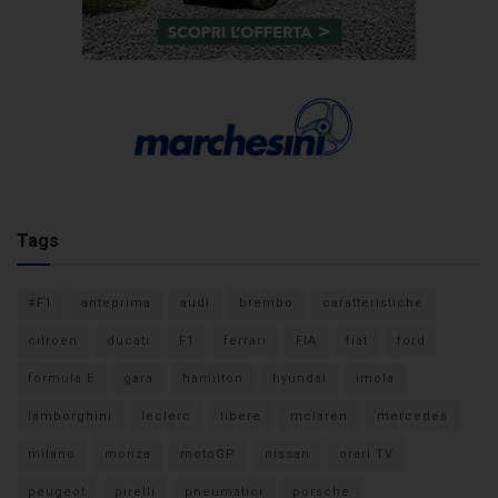
Tags
#F1
anteprima
audi
brembo
caratteristiche
citroen
ducati
F1
ferrari
FIA
fiat
ford
formula E
gara
hamilton
hyundai
imola
lamborghini
leclerc
libere
mclaren
mercedes
milano
monza
motoGP
nissan
orari TV
peugeot
pirelli
pneumatici
porsche