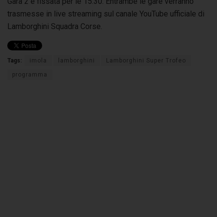
Gara 2 è fissata per le 15:30. Entrambe le gare verranno
trasmesse in live streaming sul canale YouTube ufficiale di
Lamborghini Squadra Corse.
Tags:
imola
lamborghini
Lamborghini Super Trofeo
programma