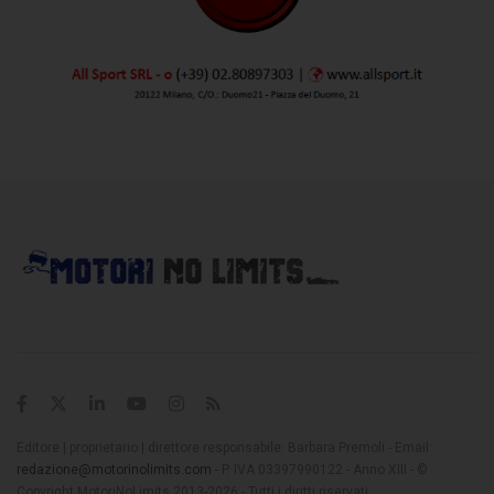
Editore | proprietario | direttore responsabile: Barbara Premoli - Email:
redazione@motorinolimits.com
- P. IVA 03397990122 - Anno XIII - ©
Copyright MotoriNoLimits 2013-2026 - Tutti i diritti riservati