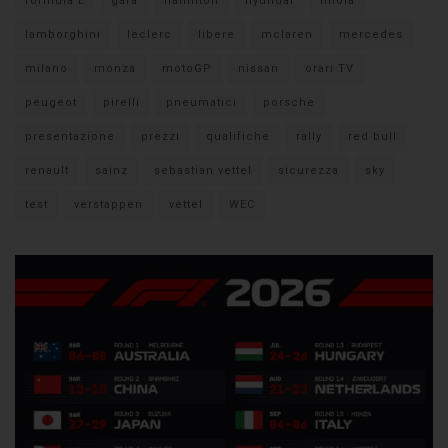
formula E
gara
hamilton
hyundai
imola
lamborghini
leclerc
libere
mclaren
mercedes
milano
monza
motoGP
nissan
orari TV
peugeot
pirelli
pneumatici
porsche
presentazione
prezzi
qualifiche
rally
red bull
renault
sainz
sebastian vettel
sicurezza
sky
test
verstappen
vettel
WEC