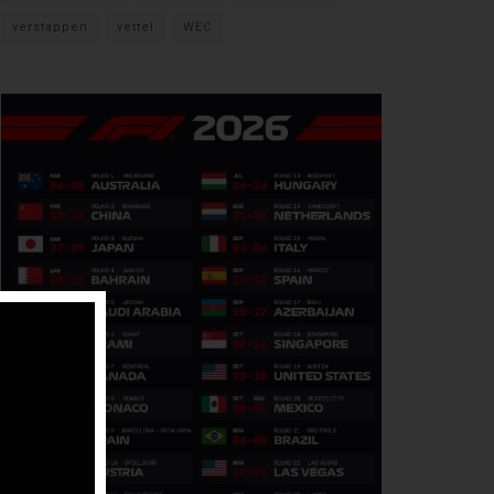
verstappen
vettel
WEC