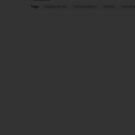
Tags:
esploratore
lamborghini
limite
temera