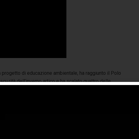
 progetto di educazione ambientale, ha raggiunto il Polo
.rità dell’inverno artico e ha scalato quattro delle
eno supplementare. Tutto nasce da una scelta precisa:
hi sono io, cos’è la Temerario? Non voglio sembrare
te Mike.
«Il mio è un mondo senza compromessi, proprio
gni spedizione è pianificata nei minimi dettagli, ogni
 massimo delle capacità e insieme viviamo emozioni
aturalmente, la paura. Ma la paura è solo l’ignoto. Quando
 completamente diversa».