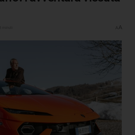
A
3 minuti
A