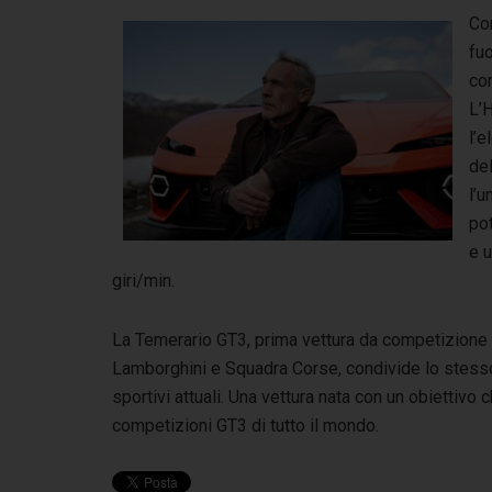
Co
fuo
com
L’
l’e
del
l’u
po
e u
giri/min.
La Temerario GT3, prima vettura da competizione 
Lamborghini e Squadra Corse, condivide lo stesso 
sportivi attuali. Una vettura nata con un obiettivo
competizioni GT3 di tutto il mondo.