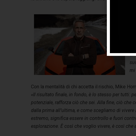
«L
all
pe
no
nec
un’
su
mi 
Con la mentalità di chi accetta il rischio, Mike Ho
«Il risultato finale, in fondo, è lo stesso per tutti:
potenziale, rafforza ciò che sei. Alla fine, ciò che
dalla prima all’ultima, e come scegliamo di vivere 
estremo, significa essere in controllo e fuori con
esplorazione. È così che voglio vivere, è così ch