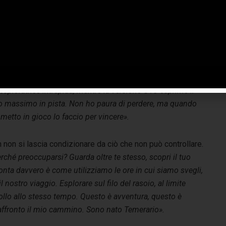
a vita richiede coraggio. Dobbiamo andare incontro
’ignoto»,
continua Mike.
«Il modo in cui scegliamo di
rcorrere la strada che abbiamo davanti dipende solo da
i. E come accade nella vita, quando l’ambiente cambia è
essario adattarsi. Proprio come Temerario: su strada è
esploratrice intrepida, mentre la versione GT3 esprime il
o massimo in pista. Non ho paura di perdere, ma quando
metto in gioco lo faccio per vincere».
rn non si lascia condizionare da ciò che non può controllare.
 perché preoccuparsi? Guarda oltre te stesso, scopri il tuo
 conta davvero è come utilizziamo le ore in cui siamo svegli,
il nostro viaggio.
Esplorare sul filo del rasoio, al limite
trollo allo stesso tempo. Questo è avventura, questo è
e affronto il mio cammino. Sono nato Temerario».