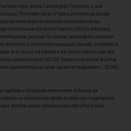
me Mike Horn, anche Lamborghini Temerario è una
riclasse. Proiettata verso il futuro, presenta un design
pletamente nuovo e un’inedita architettura ibrida.
High‑Performance Electrified Vehicle (HPEV) interpreta
lettrificazione secondo la visione Lamborghini: riduzione
le emissioni e prestazioni ancora più elevate. Il risultato è
nione di un nuovo V8 biturbo e tre motori elettrici, per una
tenza complessiva di 920 CV. Temerario è inoltre la prima
nica supersportiva di serie capace di raggiungere i 10.000
progettata e sviluppata interamente in‑house da
motore in versione non ibrida, in linea con i regolamenti
 chiaro: puntare senza compromessi alla vittoria nelle