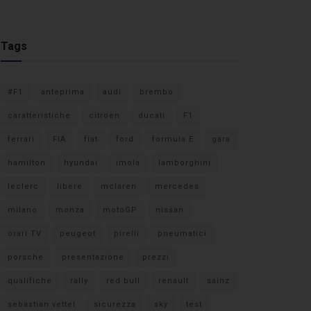
Tags
#F1
anteprima
audi
brembo
caratteristiche
citroen
ducati
F1
ferrari
FIA
fiat
ford
formula E
gara
hamilton
hyundai
imola
lamborghini
leclerc
libere
mclaren
mercedes
milano
monza
motoGP
nissan
orari TV
peugeot
pirelli
pneumatici
porsche
presentazione
prezzi
qualifiche
rally
red bull
renault
sainz
sebastian vettel
sicurezza
sky
test