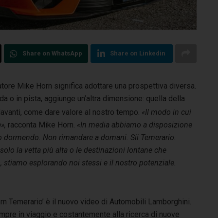
Share on WhatsApp
Share on Linkedin
atore Mike Horn significa adottare una prospettiva diversa.
da o in pista, aggiunge un’altra dimensione: quella della
davanti, come dare valore al nostro tempo.
«Il modo in cui
e»,
racconta Mike Horn.
«In media abbiamo a disposizione
iamo dormendo. Non rimandare a domani. Sii Temerario.
olo la vetta più alta o le destinazioni lontane che
 stiamo esplorando noi stessi e il nostro potenziale.
rn Temerario’ è il nuovo video di Automobili Lamborghini.
mpre in viaggio e costantemente alla ricerca di nuove