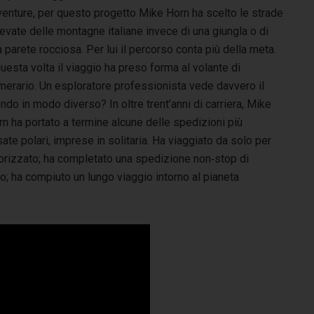
venture, per questo progetto Mike Horn ha scelto le strade
evate delle montagne italiane invece di una giungla o di
 parete rocciosa. Per lui il percorso conta più della meta.
uesta volta il viaggio ha preso forma al volante di
merario. Un esploratore professionista vede davvero il
do in modo diverso? In oltre trent’anni di carriera, Mike
n ha portato a termine alcune delle spedizioni più
ate polari, imprese in solitaria. Ha viaggiato da solo per
rizzato; ha completato una spedizione non‑stop di
o; ha compiuto un lungo viaggio intorno al pianeta