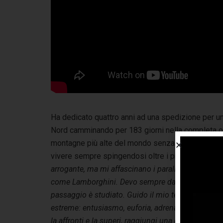
Ha dedicato quattro anni ad una spedizione per un
Nord camminando per 183 giorni nella completa oscu
montagne più alte del mondo senza l’uso di ossig
vivere sempre spingendosi oltre i propri limiti.
«C
arrogante, ma mi affascinano i parallelismi»,
riflet
come Lamborghini. Devo sempre dare il massimo. O
passaggio è studiato. Guido il mio team verso il
estreme: entusiasmo, euforia, adrenalina pura e, n
la affronti e la superi, raggiungi una dimensione