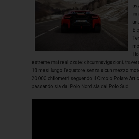
av
inn
una
E q
Te
mon
Hor
estreme mai realizzate: circumnavigazioni, travers
18 mesi lungo l’equatore senza alcun mezzo moto
20.000 chilometri seguendo il Circolo Polare Artic
passando sia dal Polo Nord sia dal Polo Sud.