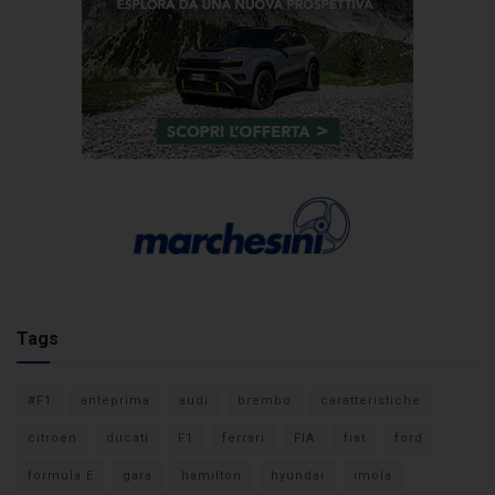
Tags
#F1
anteprima
audi
brembo
caratteristiche
citroen
ducati
F1
ferrari
FIA
fiat
ford
formula E
gara
hamilton
hyundai
imola