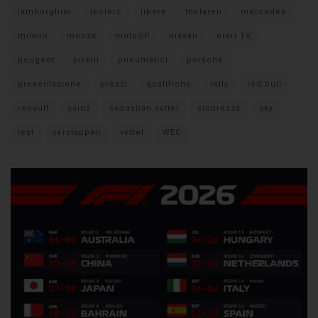
lamborghini
leclerc
libere
mclaren
mercedes
milano
monza
motoGP
nissan
orari TV
peugeot
pirelli
pneumatici
porsche
presentazione
prezzi
qualifiche
rally
red bull
renault
sainz
sebastian vettel
sicurezza
sky
test
verstappen
vettel
WEC