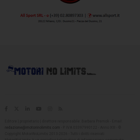
Editore | proprietario | direttore responsabile: Barbara Premoli - Email:
redazione@motorinolimits.com
- P. IVA 03397990122 - Anno XIII - ©
Copyright MotoriNoLimits 2013-2026 - Tutti i diritti riservati
MotoriNoLimits è un periodico telematico di informazione aggiornato