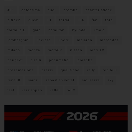
#F1
anteprima
audi
brembo
caratteristiche
citroen
ducati
F1
ferrari
FIA
fiat
ford
formula E
gara
hamilton
hyundai
imola
lamborghini
leclerc
libere
mclaren
mercedes
milano
monza
motoGP
nissan
orari TV
peugeot
pirelli
pneumatici
porsche
presentazione
prezzi
qualifiche
rally
red bull
renault
sainz
sebastian vettel
sicurezza
sky
test
verstappen
vettel
WEC