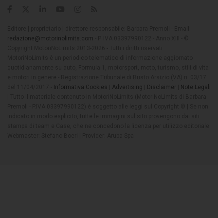
Editore | proprietario | direttore responsabile: Barbara Premoli - Email:
redazione@motorinolimits.com
- P. IVA 03397990122 - Anno XIII - ©
Copyright MotoriNoLimits 2013-2026 - Tutti i diritti riservati
MotoriNoLimits è un periodico telematico di informazione aggiornato
quotidianamente su auto, Formula 1, motorsport, moto, turismo, stili di vita
e motori in genere - Registrazione Tribunale di Busto Arsizio (VA) n. 03/17
del 11/04/2017 -
Informativa Cookies
|
Advertising
|
Disclaimer
|
Note Legali
| Tutto il materiale contenuto in MotoriNoLimits (MotoriNoLimits di Barbara
Premoli - P.IVA 03397990122) è soggetto alle leggi sul Copyright © | Se non
indicato in modo esplicito, tutte le immagini sul sito provengono dai siti
stampa di team e Case, che ne concedono la licenza per utilizzo editoriale
Webmaster: Stefano Boeri | Provider: Aruba Spa