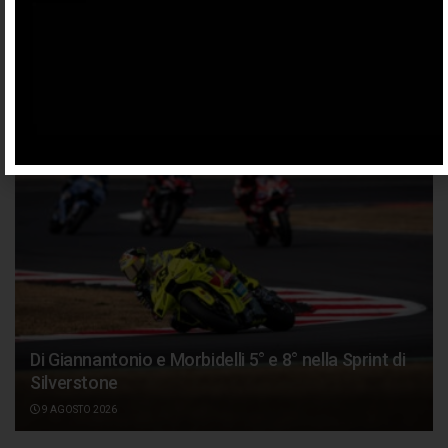
SPONSORIZZATO DA ADSENSE
Articoli
correlati
Di Giannantonio e Morbidelli 5° e 8° nella Sprint di
Silverstone
9 AGOSTO 2026